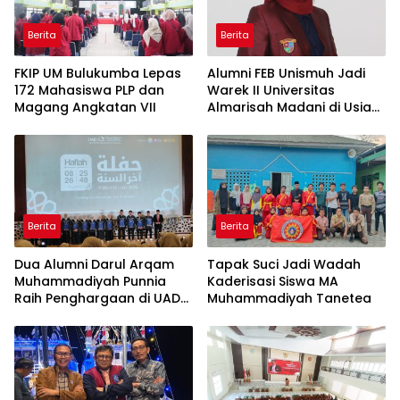
Berita
Berita
FKIP UM Bulukumba Lepas
Alumni FEB Unismuh Jadi
172 Mahasiswa PLP dan
Warek II Universitas
Magang Angkatan VII
Almarisah Madani di Usia
29 Tahun
Berita
Berita
Dua Alumni Darul Arqam
Tapak Suci Jadi Wadah
Muhammadiyah Punnia
Kaderisasi Siswa MA
Raih Penghargaan di UAD
Muhammadiyah Tanetea
Yogyakarta