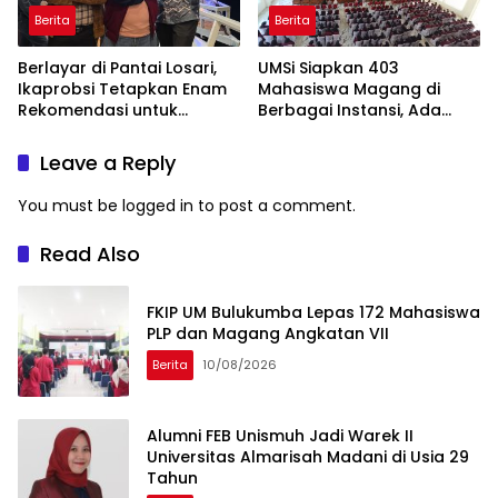
Berita
Berita
Berlayar di Pantai Losari,
UMSi Siapkan 403
Ikaprobsi Tetapkan Enam
Mahasiswa Magang di
Rekomendasi untuk
Berbagai Instansi, Ada
Bahasa Indonesia
Program Internasional ke
Taiwan
Leave a Reply
You must be
logged in
to post a comment.
Read Also
FKIP UM Bulukumba Lepas 172 Mahasiswa
PLP dan Magang Angkatan VII
Berita
10/08/2026
Alumni FEB Unismuh Jadi Warek II
Universitas Almarisah Madani di Usia 29
Tahun