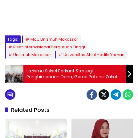
1
2
3
4
5
6
7
8
9
Tags:
MoU Unismuh Makassar
Riset Internasional Perguruan Tinggi
Unismuh Makassar
Universitas Ahlul Hadits Yaman
Lazismu Sulsel Perkuat Strategi
Penghimpunan Dana, Garap Potensi Zakat
Rp 7 Triliun
Related Posts