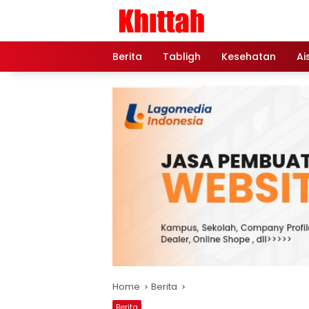
Skip
to
content
Berita
Tabligh
Kesehatan
Ai
Home
Berita
Berita