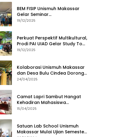
BEM FISIP Unismuh Makassar
Gelar Seminar
Keperempuanan, Bahas
19/12/2025
Tantangan Digital dan Budaya
Lokal
Perkuat Perspektif Multikultural,
Prodi PAI UIAD Gelar Study Tour
ke Kajang
19/12/2025
Kolaborasi Unismuh Makassar
dan Desa Bulu Cindea Dorong
Sentra Garam Industri
24/04/2025
Camat Lapri Sambut Hangat
Kehadiran Mahasiswa
PoltekMu
15/04/2025
Satuan Lab School Unismuh
Makassar Mulai Ujian Semester,