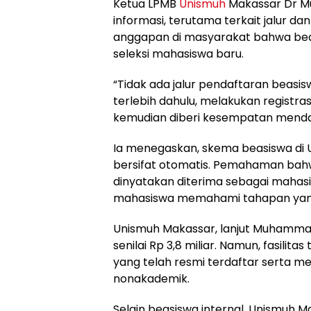
Ketua LPMB
Unismuh
Makassar Dr M
informasi, terutama terkait jalur d
anggapan di masyarakat bahwa beas
seleksi mahasiswa baru.
“Tidak ada jalur pendaftaran beasi
terlebih dahulu, melakukan registra
kemudian diberi kesempatan mendaf
Ia menegaskan, skema beasiswa di U
bersifat otomatis. Pemahaman bahw
dinyatakan diterima sebagai mahasis
mahasiswa memahami tahapan yan
Unismuh Makassar, lanjut Muhammad
senilai Rp 3,8 miliar. Namun, fasili
yang telah resmi terdaftar serta
nonakademik.
Selain beasiswa internal, Unismuh M