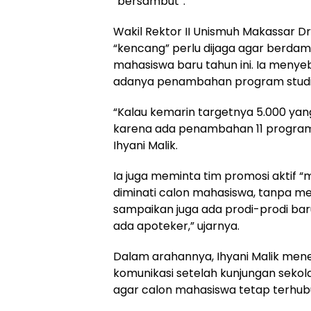
“bersambut”.
Wakil Rektor II Unismuh Makassar Dr 
“kencang” perlu dijaga agar berda
mahasiswa baru tahun ini. Ia menyeb
adanya penambahan program studi
“Kalau kemarin targetnya 5.000 yang
karena ada penambahan 11 program s
Ihyani Malik.
Ia juga meminta tim promosi aktif “
diminati calon mahasiswa, tanpa me
sampaikan juga ada prodi-prodi baru 
ada apoteker,” ujarnya.
Dalam arahannya, Ihyani Malik mene
komunikasi setelah kunjungan sekol
agar calon mahasiswa tetap terhub