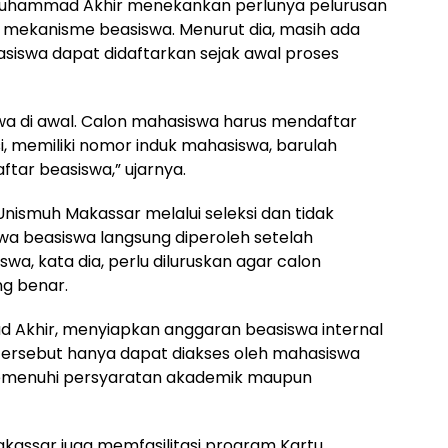
uhammad Akhir menekankan perlunya pelurusan
an mekanisme beasiswa. Menurut dia, masih ada
iswa dapat didaftarkan sejak awal proses
swa di awal. Calon mahasiswa harus mendaftar
si, memiliki nomor induk mahasiswa, barulah
tar beasiswa,” ujarnya.
nismuh Makassar melalui seleksi dan tidak
a beasiswa langsung diperoleh setelah
wa, kata dia, perlu diluruskan agar calon
g benar.
 Akhir, menyiapkan anggaran beasiswa internal
tas tersebut hanya dapat diakses oleh mahasiswa
 memenuhi persyaratan akademik maupun
akassar juga memfasilitasi program Kartu