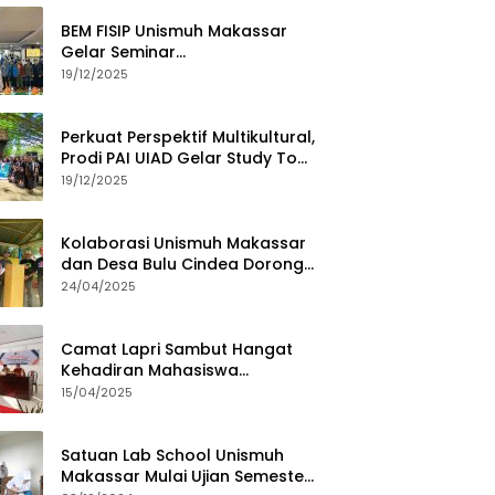
BEM FISIP Unismuh Makassar
Gelar Seminar
Keperempuanan, Bahas
19/12/2025
Tantangan Digital dan Budaya
Lokal
Perkuat Perspektif Multikultural,
Prodi PAI UIAD Gelar Study Tour
ke Kajang
19/12/2025
Kolaborasi Unismuh Makassar
dan Desa Bulu Cindea Dorong
Sentra Garam Industri
24/04/2025
Camat Lapri Sambut Hangat
Kehadiran Mahasiswa
PoltekMu
15/04/2025
Satuan Lab School Unismuh
Makassar Mulai Ujian Semester,