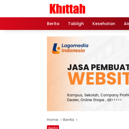
Skip
to
content
Berita
Tabligh
Kesehatan
Ai
Home
Berita
Berita