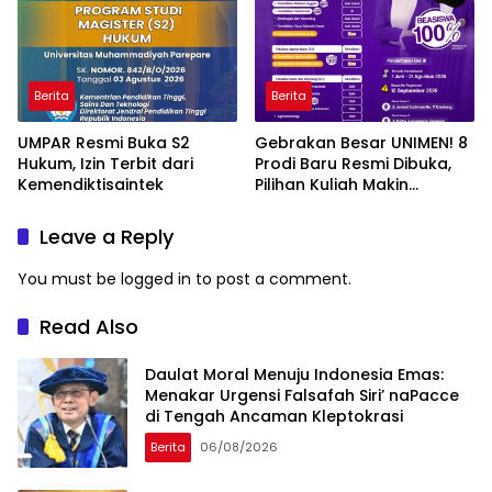
Berita
Berita
UMPAR Resmi Buka S2
Gebrakan Besar UNIMEN! 8
Hukum, Izin Terbit dari
Prodi Baru Resmi Dibuka,
Kemendiktisaintek
Pilihan Kuliah Makin
Lengkap
Leave a Reply
You must be
logged in
to post a comment.
Read Also
Daulat Moral Menuju Indonesia Emas:
Menakar Urgensi Falsafah Siri’ naPacce
di Tengah Ancaman Kleptokrasi
Berita
06/08/2026