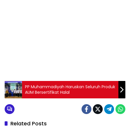
1
2
3
4
5
6
7
8
9
PP Muhammadiyah Haruskan Seluruh Produk
AUM Bersertifikat Halal
Related Posts