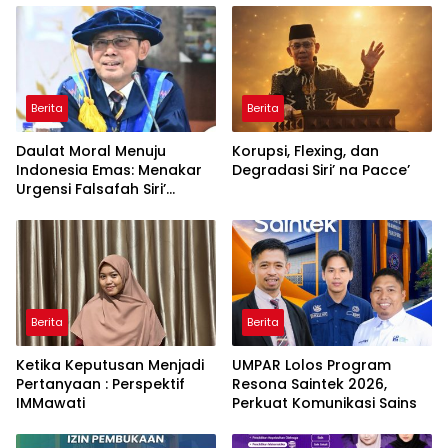
Berita
Berita
Daulat Moral Menuju
Korupsi, Flexing, dan
Indonesia Emas: Menakar
Degradasi Siri’ na Pacce’
Urgensi Falsafah Siri’
naPacce di Tengah
Ancaman Kleptokrasi
Berita
Berita
Ketika Keputusan Menjadi
UMPAR Lolos Program
Pertanyaan : Perspektif
Resona Saintek 2026,
IMMawati
Perkuat Komunikasi Sains