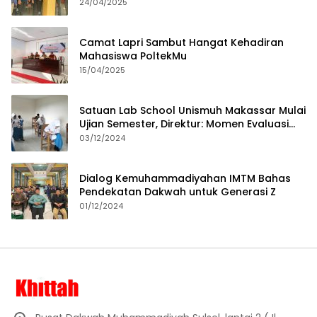
24/04/2025
Camat Lapri Sambut Hangat Kehadiran
Mahasiswa PoltekMu
15/04/2025
Satuan Lab School Unismuh Makassar Mulai
Ujian Semester, Direktur: Momen Evaluasi
Proses Pembelajaran
03/12/2024
Dialog Kemuhammadiyahan IMTM Bahas
Pendekatan Dakwah untuk Generasi Z
01/12/2024