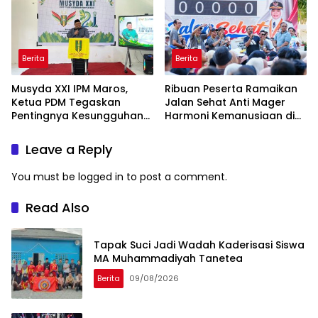
Berita
Berita
Musyda XXI IPM Maros,
Ribuan Peserta Ramaikan
Ketua PDM Tegaskan
Jalan Sehat Anti Mager
Pentingnya Kesungguhan
Harmoni Kemanusiaan di
dan Keikhlasan
Makassar
Leave a Reply
You must be
logged in
to post a comment.
Read Also
Tapak Suci Jadi Wadah Kaderisasi Siswa
MA Muhammadiyah Tanetea
Berita
09/08/2026