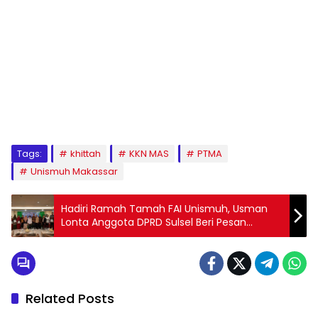
1
2
3
4
5
6
7
8
9
Tags:
khittah
KKN MAS
PTMA
Unismuh Makassar
Hadiri Ramah Tamah FAI Unismuh, Usman
Lonta Anggota DPRD Sulsel Beri Pesan
Kepada Alumni
Related Posts