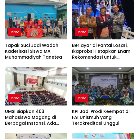
Berita
Berita
Tapak Suci Jadi Wadah
Berlayar di Pantai Losari,
Kaderisasi Siswa MA
Ikaprobsi Tetapkan Enam
Muhammadiyah Tanetea
Rekomendasi untuk
Bahasa Indonesia
Berita
Berita
UMSi Siapkan 403
KPI Jadi Prodi Keempat di
Mahasiswa Magang di
FAI Unismuh yang
Berbagai Instansi, Ada
Terakreditasi Unggul
Program Internasional ke
Taiwan