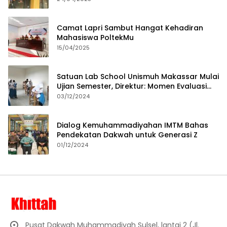
Camat Lapri Sambut Hangat Kehadiran
Mahasiswa PoltekMu
15/04/2025
Satuan Lab School Unismuh Makassar Mulai
Ujian Semester, Direktur: Momen Evaluasi
Proses Pembelajaran
03/12/2024
Dialog Kemuhammadiyahan IMTM Bahas
Pendekatan Dakwah untuk Generasi Z
01/12/2024
Pusat Dakwah Muhammadiyah Sulsel, lantai 2 (Jl.