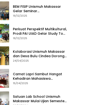
BEM FISIP Unismuh Makassar
Gelar Seminar
Keperempuanan, Bahas
19/12/2025
Tantangan Digital dan Budaya
Lokal
Perkuat Perspektif Multikultural,
Prodi PAI UIAD Gelar Study Tour
ke Kajang
19/12/2025
Kolaborasi Unismuh Makassar
dan Desa Bulu Cindea Dorong
Sentra Garam Industri
24/04/2025
Camat Lapri Sambut Hangat
Kehadiran Mahasiswa
PoltekMu
15/04/2025
Satuan Lab School Unismuh
Makassar Mulai Ujian Semester,