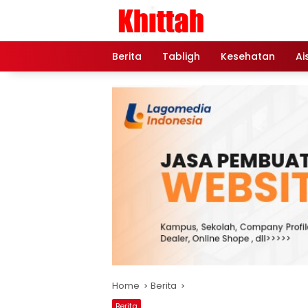
Skip
to
content
Berita
Tabligh
Kesehatan
Ai
Home
Berita
Berita