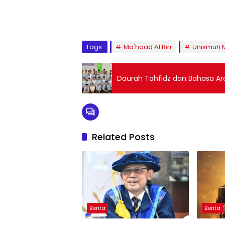
1
2
3
4
5
6
7
8
9
Tags:
Ma'haad Al Birr
Unismuh 
Daurah Tahfidz dan Bahasa Ara
Related Posts
Berita
Berita