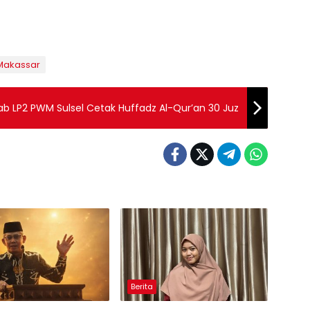
Makassar
b LP2 PWM Sulsel Cetak Huffadz Al-Qur’an 30 Juz
Berita