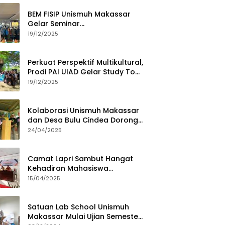
BEM FISIP Unismuh Makassar
Gelar Seminar
Keperempuanan, Bahas
19/12/2025
Tantangan Digital dan Budaya
Lokal
Perkuat Perspektif Multikultural,
Prodi PAI UIAD Gelar Study Tour
ke Kajang
19/12/2025
Kolaborasi Unismuh Makassar
dan Desa Bulu Cindea Dorong
Sentra Garam Industri
24/04/2025
Camat Lapri Sambut Hangat
Kehadiran Mahasiswa
PoltekMu
15/04/2025
Satuan Lab School Unismuh
Makassar Mulai Ujian Semester,