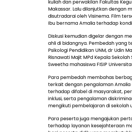
kuliah dan perwakilan Fakultas Kegu
Makassar. Lalu dilanjutkan dengan m
disutradarai oleh Visinema. Film t
Ibu bernama Amalia terhadap kondisi 
Diskusi kemudian digelar dengan m
ahli di bidangnya. Pembedah yang ter
Psikologi Pendidikan UNM, dr Udin M
Risnawati Majit MPd Kepala Sekolah S
Sweetha mahasiswa FISIP Universita
Para pembedah membahas berbagai
terkait dengan pengalaman Amalia 
terhadap difabel di masyarakat, pe
inklusi, serta pengalaman diskrimi
mengikuti pembelajaran di sekolah
Para peserta juga mengajukan pert
terhadap layanan kesejahteraan ma