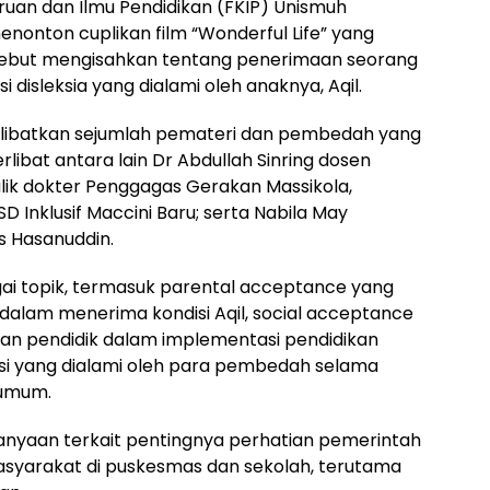
ruan dan Ilmu Pendidikan (FKIP) Unismuh
enonton cuplikan film “Wonderful Life” yang
ersebut mengisahkan tentang penerimaan seorang
disleksia yang dialami oleh anaknya, Aqil.
elibatkan sejumlah pemateri dan pembedah yang
libat antara lain Dr Abdullah Sinring dosen
alik dokter Penggagas Gerakan Massikola,
D Inklusif Maccini Baru; serta Nabila May
s Hasanuddin.
 topik, termasuk parental acceptance yang
dalam menerima kondisi Aqil, social acceptance
ran pendidik dalam implementasi pendidikan
nasi yang dialami oleh para pembedah selama
 umum.
anyaan terkait pentingnya perhatian pemerintah
syarakat di puskesmas dan sekolah, terutama