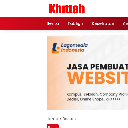
Skip
to
content
Berita
Tabligh
Kesehatan
Ai
Home
Berita
Berita