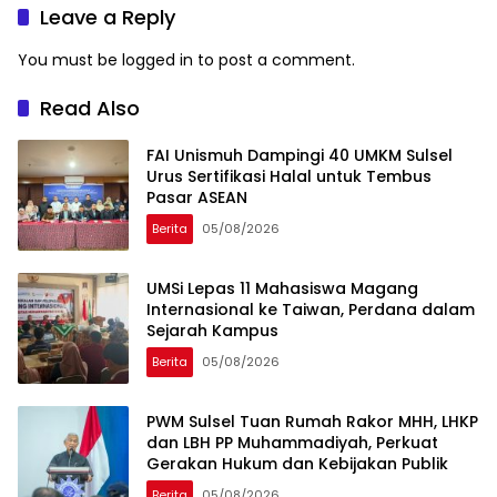
Incubator di RS Unhas
Leave a Reply
You must be
logged in
to post a comment.
Read Also
FAI Unismuh Dampingi 40 UMKM Sulsel
Urus Sertifikasi Halal untuk Tembus
Pasar ASEAN
Berita
05/08/2026
UMSi Lepas 11 Mahasiswa Magang
Internasional ke Taiwan, Perdana dalam
Sejarah Kampus
Berita
05/08/2026
PWM Sulsel Tuan Rumah Rakor MHH, LHKP
dan LBH PP Muhammadiyah, Perkuat
Gerakan Hukum dan Kebijakan Publik
Berita
05/08/2026