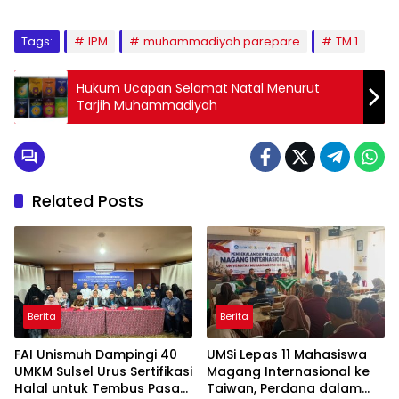
Tags:
IPM
muhammadiyah parepare
TM 1
Hukum Ucapan Selamat Natal Menurut
Tarjih Muhammadiyah
Related Posts
Berita
Berita
FAI Unismuh Dampingi 40
UMSi Lepas 11 Mahasiswa
UMKM Sulsel Urus Sertifikasi
Magang Internasional ke
Halal untuk Tembus Pasar
Taiwan, Perdana dalam