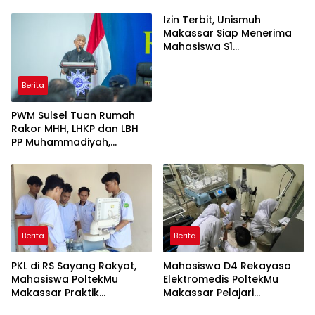
ASEAN
Sejarah Kampus
Izin Terbit, Unismuh
Makassar Siap Menerima
Mahasiswa S1
Keperawatan dan Profesi
Ners
Berita
PWM Sulsel Tuan Rumah
Rakor MHH, LHKP dan LBH
PP Muhammadiyah,
Perkuat Gerakan Hukum
dan Kebijakan Publik
Berita
Berita
PKL di RS Sayang Rakyat,
Mahasiswa D4 Rekayasa
Mahasiswa PoltekMu
Elektromedis PoltekMu
Makassar Praktik
Makassar Pelajari
Troubleshooting Alat USG
Pemeliharaan Baby