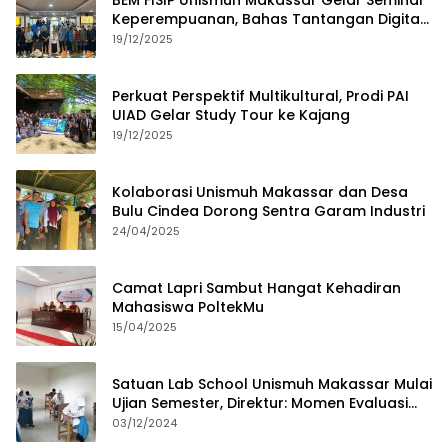
Keperempuanan, Bahas Tantangan Digital
dan Budaya Lokal
19/12/2025
Perkuat Perspektif Multikultural, Prodi PAI
UIAD Gelar Study Tour ke Kajang
19/12/2025
Kolaborasi Unismuh Makassar dan Desa
Bulu Cindea Dorong Sentra Garam Industri
24/04/2025
Camat Lapri Sambut Hangat Kehadiran
Mahasiswa PoltekMu
15/04/2025
Satuan Lab School Unismuh Makassar Mulai
Ujian Semester, Direktur: Momen Evaluasi
Proses Pembelajaran
03/12/2024