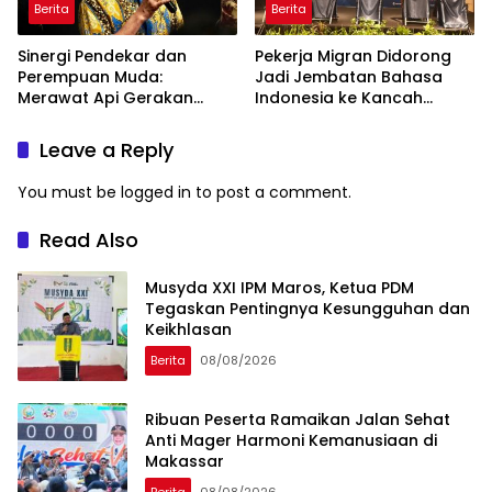
Berita
Berita
Sinergi Pendekar dan
Pekerja Migran Didorong
Perempuan Muda:
Jadi Jembatan Bahasa
Merawat Api Gerakan
Indonesia ke Kancah
Muhammadiyah
Global
Leave a Reply
You must be
logged in
to post a comment.
Read Also
Musyda XXI IPM Maros, Ketua PDM
Tegaskan Pentingnya Kesungguhan dan
Keikhlasan
Berita
08/08/2026
Ribuan Peserta Ramaikan Jalan Sehat
Anti Mager Harmoni Kemanusiaan di
Makassar
Berita
08/08/2026