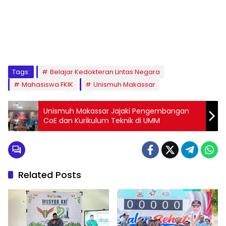
1
2
3
4
5
6
7
8
9
Tags:
Belajar Kedokteran Lintas Negara
Mahasiswa FKIK
Unismuh Makassar
Unismuh Makassar Jajaki Pengembangan
CoE dan Kurikulum Teknik di UMM
Related Posts