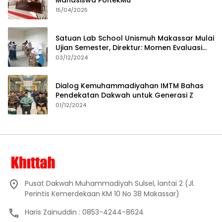
Mahasiswa PoltekMu
15/04/2025
Satuan Lab School Unismuh Makassar Mulai
Ujian Semester, Direktur: Momen Evaluasi
Proses Pembelajaran
03/12/2024
Dialog Kemuhammadiyahan IMTM Bahas
Pendekatan Dakwah untuk Generasi Z
01/12/2024
Pusat Dakwah Muhammadiyah Sulsel, lantai 2 (Jl.
Perintis Kemerdekaan KM 10 No 38 Makassar)
Haris Zainuddin : 0853-4244-8624