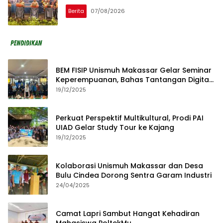
Berita
07/08/2026
BEM FISIP Unismuh Makassar Gelar Seminar
Keperempuanan, Bahas Tantangan Digital
dan Budaya Lokal
19/12/2025
Perkuat Perspektif Multikultural, Prodi PAI
UIAD Gelar Study Tour ke Kajang
19/12/2025
Kolaborasi Unismuh Makassar dan Desa
Bulu Cindea Dorong Sentra Garam Industri
24/04/2025
Camat Lapri Sambut Hangat Kehadiran