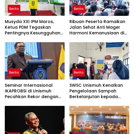
Berita
Berita
Musyda XXI IPM Maros,
Ribuan Peserta Ramaikan
Ketua PDM Tegaskan
Jalan Sehat Anti Mager
Pentingnya Kesungguhan
Harmoni Kemanusiaan di
dan Keikhlasan
Makassar
Berita
Berita
Seminar Internasional
SWSC Unismuh Kenalkan
IKAPROBSI di Unismuh
Pengelolaan Sampah
Pecahkan Rekor dengan
Berkelanjutan kepada
249 Makalah
Peserta Macca Student
Visit