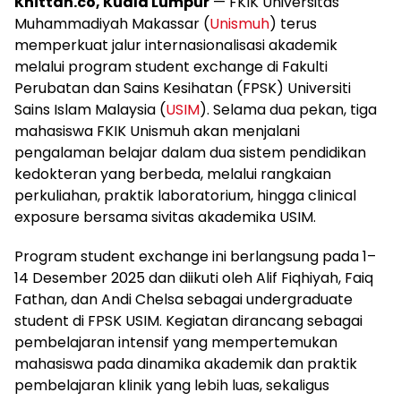
Khittah.co, Kuala Lumpur
— FKIK Universitas
Muhammadiyah Makassar (
Unismuh
) terus
memperkuat jalur internasionalisasi akademik
melalui program student exchange di Fakulti
Perubatan dan Sains Kesihatan (FPSK) Universiti
Sains Islam Malaysia (
USIM
). Selama dua pekan, tiga
mahasiswa FKIK Unismuh akan menjalani
pengalaman belajar dalam dua sistem pendidikan
kedokteran yang berbeda, melalui rangkaian
perkuliahan, praktik laboratorium, hingga clinical
exposure bersama sivitas akademika USIM.
Program student exchange ini berlangsung pada 1–
14 Desember 2025 dan diikuti oleh Alif Fiqhiyah, Faiq
Fathan, dan Andi Chelsa sebagai undergraduate
student di FPSK USIM. Kegiatan dirancang sebagai
pembelajaran intensif yang mempertemukan
mahasiswa pada dinamika akademik dan praktik
pembelajaran klinik yang lebih luas, sekaligus