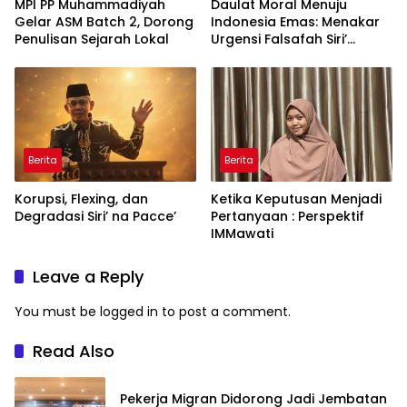
MPI PP Muhammadiyah
Daulat Moral Menuju
Gelar ASM Batch 2, Dorong
Indonesia Emas: Menakar
Penulisan Sejarah Lokal
Urgensi Falsafah Siri’
naPacce di Tengah
Ancaman Kleptokrasi
Berita
Berita
Korupsi, Flexing, dan
Ketika Keputusan Menjadi
Degradasi Siri’ na Pacce’
Pertanyaan : Perspektif
IMMawati
Leave a Reply
You must be
logged in
to post a comment.
Read Also
Pekerja Migran Didorong Jadi Jembatan