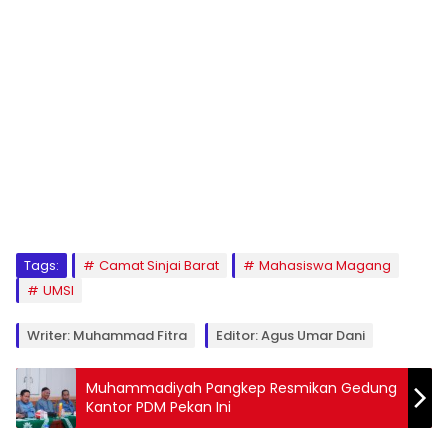
1
2
3
4
5
6
7
8
9
Tags:
Camat Sinjai Barat
Mahasiswa Magang
UMSI
Writer: Muhammad Fitra
Editor: Agus Umar Dani
Muhammadiyah Pangkep Resmikan Gedung
Kantor PDM Pekan Ini