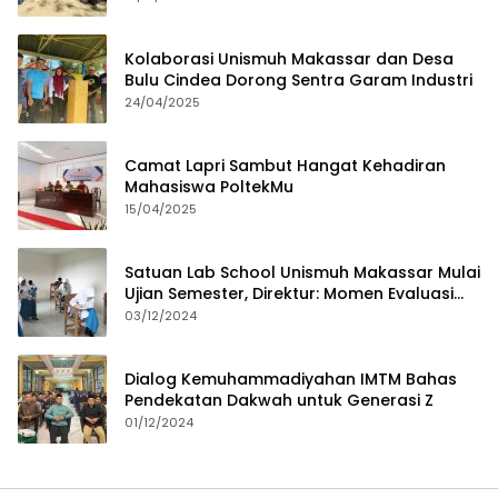
Kolaborasi Unismuh Makassar dan Desa
Bulu Cindea Dorong Sentra Garam Industri
24/04/2025
Camat Lapri Sambut Hangat Kehadiran
Mahasiswa PoltekMu
15/04/2025
Satuan Lab School Unismuh Makassar Mulai
Ujian Semester, Direktur: Momen Evaluasi
Proses Pembelajaran
03/12/2024
Dialog Kemuhammadiyahan IMTM Bahas
Pendekatan Dakwah untuk Generasi Z
01/12/2024