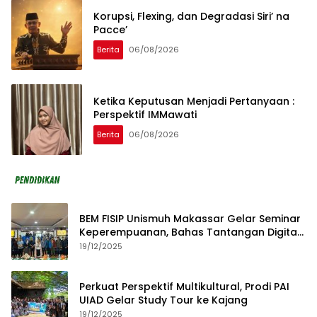
Korupsi, Flexing, dan Degradasi Siri’ na
Pacce’
Berita
06/08/2026
Ketika Keputusan Menjadi Pertanyaan :
Perspektif IMMawati
Berita
06/08/2026
BEM FISIP Unismuh Makassar Gelar Seminar
Keperempuanan, Bahas Tantangan Digital
dan Budaya Lokal
19/12/2025
Perkuat Perspektif Multikultural, Prodi PAI
UIAD Gelar Study Tour ke Kajang
19/12/2025