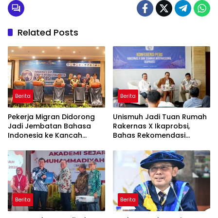
Related Posts
Berita
Berita
Pekerja Migran Didorong
Unismuh Jadi Tuan Rumah
Jadi Jembatan Bahasa
Rakernas X Ikaprobsi,
Indonesia ke Kancah
Bahas Rekomendasi
Global
Penguatan Bahasa
Indonesia di Tingkat
Global
Berita
Berita