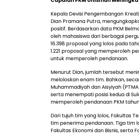
Capaian PKM Unismuh Meningkat
Kepala Devisi Pengembangan Kreativ
Dian Pramana Putra, mengungkapka
positif. Berdasarkan data PKM Belm
oleh mahasiswa dari berbagai perguru
16.398 proposal yang lolos pada tah
1.221 proposal yang memperoleh pen
untuk memperoleh pendanaan.
Menurut Dian, jumlah tersebut men
meloloskan enam tim. Bahkan, seca
Muhammadiyah dan Aisyiyah (PTMA), U
serta menempati posisi kedua di Su
memperoleh pendanaan PKM tahun i
Dari tujuh tim yang lolos, Fakultas
tim penerima pendanaan. Tiga tim la
Fakultas Ekonomi dan Bisnis, serta 