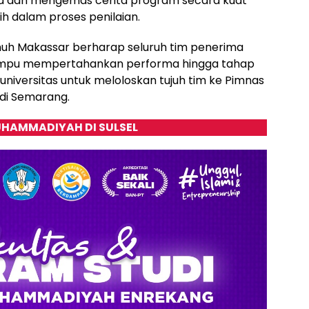
dan mengemas cerita program secara kuat
h dalam proses penilaian.
muh Makassar berharap seluruh tim penerima
pu mempertahankan performa hingga tahap
universitas untuk meloloskan tujuh tim ke Pimnas
 di Semarang.
HAMMADIYAH DI SULSEL