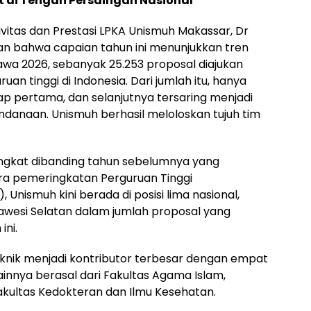
 di Tengah Persaingan Nasional
itas dan Prestasi LPKA Unismuh Makassar, Dr
n bahwa capaian tahun ini menunjukkan tren
awa 2026, sebanyak 25.253 proposal diajukan
an tinggi di Indonesia. Dari jumlah itu, hanya
ap pertama, dan selanjutnya tersaring menjadi
danaan. Unismuh berhasil meloloskan tujuh tim
ingkat dibanding tahun sebelumnya yang
ra pemeringkatan Perguruan Tinggi
nismuh kini berada di posisi lima nasional,
lawesi Selatan dalam jumlah proposal yang
ni.
 Teknik menjadi kontributor terbesar dengan empat
innya berasal dari Fakultas Agama Islam,
Fakultas Kedokteran dan Ilmu Kesehatan.