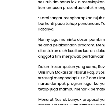
seluruh tim harus fokus menyiapkan
kemampuan presentasi untuk mengh
“Kami sangat mengharapkan tujuh ti
berhenti pada tahap pendanaan. Tar
katanya.
Nenny juga meminta dosen pembimb
selama pelaksanaan program. Menu
ditentukan oleh kualitas luaran, d
anggota tim menjawab pertanyaan d
Dalam kesempatan yang sama, Review
Unismuh Makassar, Nasrul Haq, S.So
strategi menghadapi PKP 2 dan Pi
narasi dampak program agar karya 
tetapi juga mampu menarik perhatia
Menurut Nasrul, banyak proposal ya