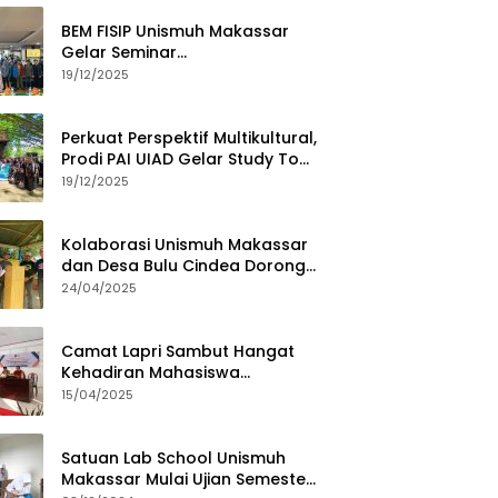
BEM FISIP Unismuh Makassar
Gelar Seminar
Keperempuanan, Bahas
19/12/2025
Tantangan Digital dan Budaya
Lokal
Perkuat Perspektif Multikultural,
Prodi PAI UIAD Gelar Study Tour
ke Kajang
19/12/2025
Kolaborasi Unismuh Makassar
dan Desa Bulu Cindea Dorong
Sentra Garam Industri
24/04/2025
Camat Lapri Sambut Hangat
Kehadiran Mahasiswa
PoltekMu
15/04/2025
Satuan Lab School Unismuh
Makassar Mulai Ujian Semester,