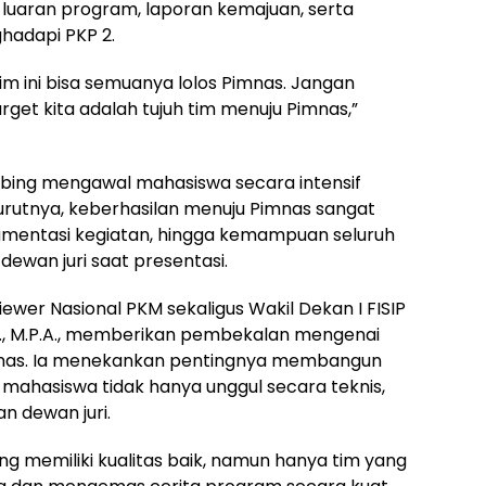
 luaran program, laporan kemajuan, serta
adapi PKP 2.
m ini bisa semuanya lolos Pimnas. Jangan
get kita adalah tujuh tim menuju Pimnas,”
ing mengawal mahasiswa secara intensif
rutnya, keberhasilan menuju Pimnas sangat
okumentasi kegiatan, hingga kemampuan seluruh
ewan juri saat presentasi.
er Nasional PKM sekaligus Wakil Dekan I FISIP
s., M.P.A., memberikan pembekalan mengenai
mnas. Ia menekankan pentingnya membangun
mahasiswa tidak hanya unggul secara teknis,
n dewan juri.
ng memiliki kualitas baik, namun hanya tim yang