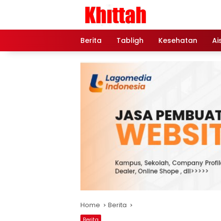
Skip
to
content
Berita
Tabligh
Kesehatan
Ai
Home
Berita
Berita