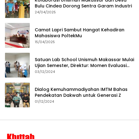
Kolaborasi Unismuh Makassar dan Desa
Bulu Cindea Dorong Sentra Garam Industri
24/04/2025
Camat Lapri Sambut Hangat Kehadiran
Mahasiswa PoltekMu
15/04/2025
Satuan Lab School Unismuh Makassar Mulai
Ujian Semester, Direktur: Momen Evaluasi
Proses Pembelajaran
03/12/2024
Dialog Kemuhammadiyahan IMTM Bahas
Pendekatan Dakwah untuk Generasi Z
01/12/2024