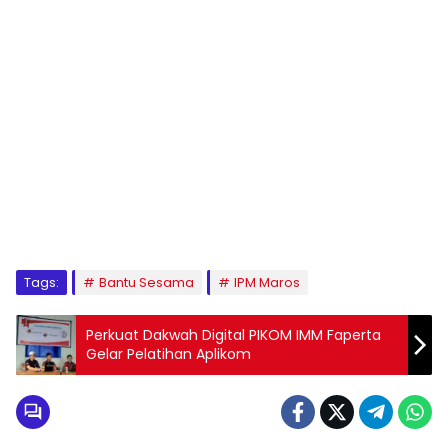
1
2
3
4
5
6
7
8
9
Tags:
Bantu Sesama
IPM Maros
Perkuat Dakwah Digital PIKOM IMM Faperta
Gelar Pelatihan Aplikom