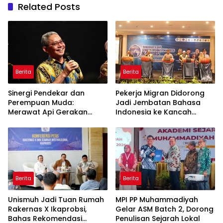
Related Posts
Berita
Berita
Sinergi Pendekar dan
Pekerja Migran Didorong
Perempuan Muda:
Jadi Jembatan Bahasa
Merawat Api Gerakan
Indonesia ke Kancah
Muhammadiyah
Global
Berita
Berita
Unismuh Jadi Tuan Rumah
MPI PP Muhammadiyah
Rakernas X Ikaprobsi,
Gelar ASM Batch 2, Dorong
Bahas Rekomendasi
Penulisan Sejarah Lokal