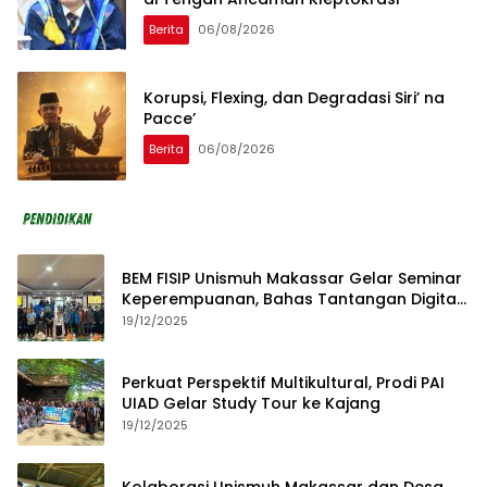
Berita
06/08/2026
Korupsi, Flexing, dan Degradasi Siri’ na
Pacce’
Berita
06/08/2026
BEM FISIP Unismuh Makassar Gelar Seminar
Keperempuanan, Bahas Tantangan Digital
dan Budaya Lokal
19/12/2025
Perkuat Perspektif Multikultural, Prodi PAI
UIAD Gelar Study Tour ke Kajang
19/12/2025