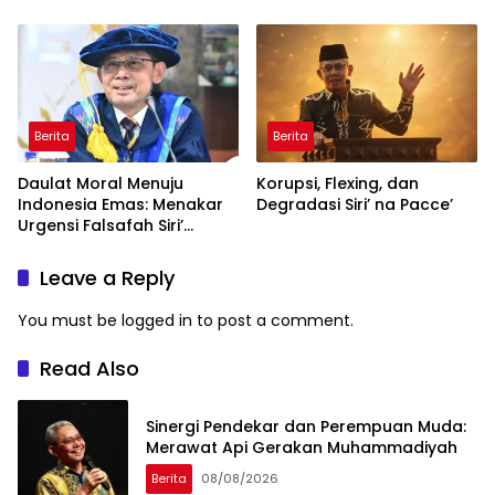
Penguatan Bahasa
Indonesia di Tingkat
Global
Berita
Berita
Daulat Moral Menuju
Korupsi, Flexing, dan
Indonesia Emas: Menakar
Degradasi Siri’ na Pacce’
Urgensi Falsafah Siri’
naPacce di Tengah
Ancaman Kleptokrasi
Leave a Reply
You must be
logged in
to post a comment.
Read Also
Sinergi Pendekar dan Perempuan Muda:
Merawat Api Gerakan Muhammadiyah
Berita
08/08/2026