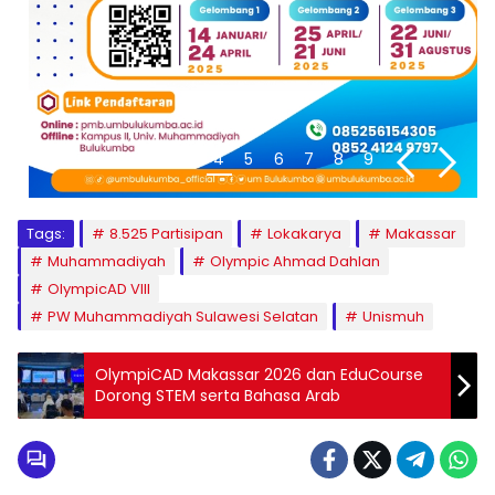
1
2
3
4
5
6
7
8
9
Tags:
8.525 Partisipan
Lokakarya
Makassar
Muhammadiyah
Olympic Ahmad Dahlan
OlympicAD VIII
PW Muhammadiyah Sulawesi Selatan
Unismuh
OlympiCAD Makassar 2026 dan EduCourse
Dorong STEM serta Bahasa Arab