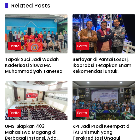
Related Posts
Berita
Berita
Tapak Suci Jadi Wadah
Berlayar di Pantai Losari,
Kaderisasi Siswa MA
Ikaprobsi Tetapkan Enam
Muhammadiyah Tanetea
Rekomendasi untuk
Bahasa Indonesia
Berita
Berita
UMSi Siapkan 403
KPI Jadi Prodi Keempat di
Mahasiswa Magang di
FAI Unismuh yang
Berbagai Instansi, Ada
Terakreditasi Unggul