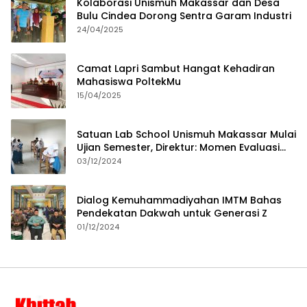
Kolaborasi Unismuh Makassar dan Desa
Bulu Cindea Dorong Sentra Garam Industri
24/04/2025
Camat Lapri Sambut Hangat Kehadiran
Mahasiswa PoltekMu
15/04/2025
Satuan Lab School Unismuh Makassar Mulai
Ujian Semester, Direktur: Momen Evaluasi
Proses Pembelajaran
03/12/2024
Dialog Kemuhammadiyahan IMTM Bahas
Pendekatan Dakwah untuk Generasi Z
01/12/2024