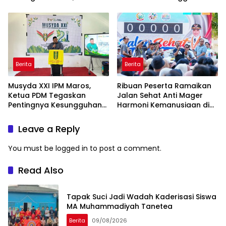
Program Internasional ke
Taiwan
Berita
Berita
Musyda XXI IPM Maros,
Ribuan Peserta Ramaikan
Ketua PDM Tegaskan
Jalan Sehat Anti Mager
Pentingnya Kesungguhan
Harmoni Kemanusiaan di
dan Keikhlasan
Makassar
Leave a Reply
You must be
logged in
to post a comment.
Read Also
Tapak Suci Jadi Wadah Kaderisasi Siswa
MA Muhammadiyah Tanetea
Berita
09/08/2026