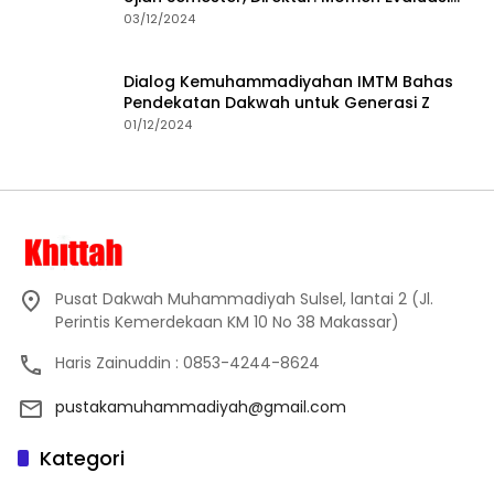
Proses Pembelajaran
03/12/2024
Dialog Kemuhammadiyahan IMTM Bahas
Pendekatan Dakwah untuk Generasi Z
01/12/2024
Pusat Dakwah Muhammadiyah Sulsel, lantai 2 (Jl.
Perintis Kemerdekaan KM 10 No 38 Makassar)
Haris Zainuddin : 0853-4244-8624
pustakamuhammadiyah@gmail.com
Kategori