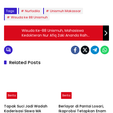
Tags:
Nurfadila
Unismuh Makassar
Wisuda ke 88 Unismuh
Wisuda Ke-88 Unismuh, Mahasiswa
Kedokteran Nur Afiq Zaki Ananda Raih
Wisudawan Terbaik Universitas
Related Posts
Berita
Berita
Tapak Suci Jadi Wadah
Berlayar di Pantai Losari,
Kaderisasi Siswa MA
Ikaprobsi Tetapkan Enam