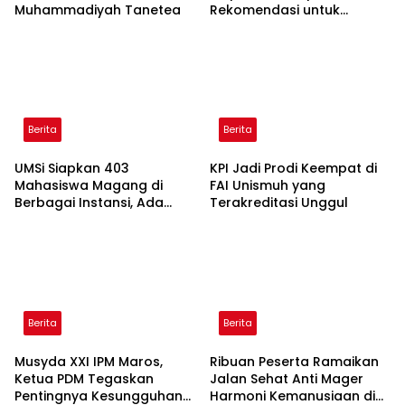
Muhammadiyah Tanetea
Rekomendasi untuk
Bahasa Indonesia
Berita
Berita
UMSi Siapkan 403
KPI Jadi Prodi Keempat di
Mahasiswa Magang di
FAI Unismuh yang
Berbagai Instansi, Ada
Terakreditasi Unggul
Program Internasional ke
Taiwan
Berita
Berita
Musyda XXI IPM Maros,
Ribuan Peserta Ramaikan
Ketua PDM Tegaskan
Jalan Sehat Anti Mager
Pentingnya Kesungguhan
Harmoni Kemanusiaan di