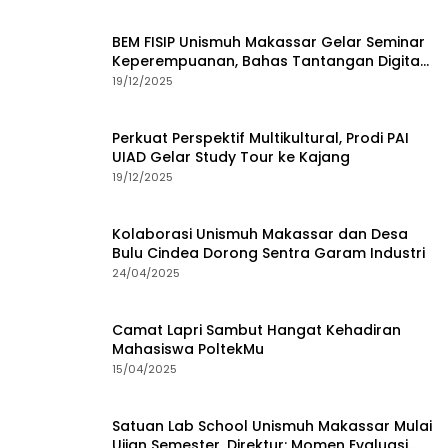
BEM FISIP Unismuh Makassar Gelar Seminar
Keperempuanan, Bahas Tantangan Digital
dan Budaya Lokal
19/12/2025
Perkuat Perspektif Multikultural, Prodi PAI
UIAD Gelar Study Tour ke Kajang
19/12/2025
Kolaborasi Unismuh Makassar dan Desa
Bulu Cindea Dorong Sentra Garam Industri
24/04/2025
Camat Lapri Sambut Hangat Kehadiran
Mahasiswa PoltekMu
15/04/2025
Satuan Lab School Unismuh Makassar Mulai
Ujian Semester, Direktur: Momen Evaluasi