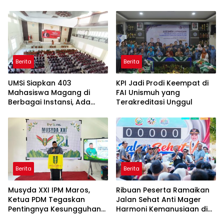
Bahasa Indonesia
Berita
Berita
UMSi Siapkan 403
KPI Jadi Prodi Keempat di
Mahasiswa Magang di
FAI Unismuh yang
Berbagai Instansi, Ada
Terakreditasi Unggul
Program Internasional ke
Taiwan
Berita
Berita
Musyda XXI IPM Maros,
Ribuan Peserta Ramaikan
Ketua PDM Tegaskan
Jalan Sehat Anti Mager
Pentingnya Kesungguhan
Harmoni Kemanusiaan di
dan Keikhlasan
Makassar