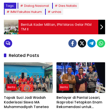
Tags:
Dialog Nasional
Dies Natalis
IMM Fakultas Hukum
unhas
Bentuk Kader Militan, IPM Maros Gelar PKM
TM II
Related Posts
Berita
Berita
Tapak Suci Jadi Wadah
Berlayar di Pantai Losari,
Kaderisasi Siswa MA
Ikaprobsi Tetapkan Enam
Muhammadiyah Tanetea
Rekomendasi untuk