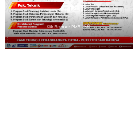
Klik Banner PMB UMSI
1
2
3
4
5
6
7
8
9