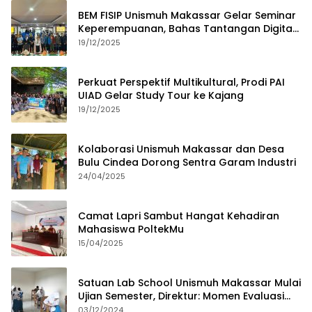
BEM FISIP Unismuh Makassar Gelar Seminar
Keperempuanan, Bahas Tantangan Digital
dan Budaya Lokal
19/12/2025
Perkuat Perspektif Multikultural, Prodi PAI
UIAD Gelar Study Tour ke Kajang
19/12/2025
Kolaborasi Unismuh Makassar dan Desa
Bulu Cindea Dorong Sentra Garam Industri
24/04/2025
Camat Lapri Sambut Hangat Kehadiran
Mahasiswa PoltekMu
15/04/2025
Satuan Lab School Unismuh Makassar Mulai
Ujian Semester, Direktur: Momen Evaluasi
Proses Pembelajaran
03/12/2024