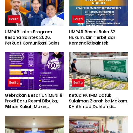
Berita
Berita
UMPAR Lolos Program
UMPAR Resmi Buka S2
Resona Saintek 2026,
Hukum, Izin Terbit dari
Perkuat Komunikasi Sains
Kemendiktisaintek
Berita
Berita
Gebrakan Besar UNIMEN! 8
Ketua PK IMM Datuk
Prodi Baru Resmi Dibuka,
Sulaiman Ziarah ke Makam
Pilihan Kuliah Makin
KH Ahmad Dahlan di
Lengkap
Yogyakarta