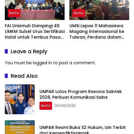
Berita
Berita
FAI Unismuh Dampingi 40
UMSi Lepas 11 Mahasiswa
UMKM Sulsel Urus Sertifikasi
Magang Internasional ke
Halal untuk Tembus Pasar
Taiwan, Perdana dalam
ASEAN
Sejarah Kampus
Leave a Reply
You must be
logged in
to post a comment.
Read Also
UMPAR Lolos Program Resona Saintek
2026, Perkuat Komunikasi Sains
Berita
06/08/2026
UMPAR Resmi Buka S2 Hukum, Izin Terbit
dari Kemendiktisaintek