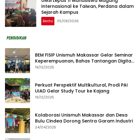
UMSi Lepas 11 Mahasiswa Magang
Internasional ke Taiwan, Perdana dalam
Sejarah Kampus
Berita
05/08/2026
BEM FISIP Unismuh Makassar Gelar Seminar
Keperempuanan, Bahas Tantangan Digital
dan Budaya Lokal
19/12/2025
Perkuat Perspektif Multikultural, Prodi PAI
UIAD Gelar Study Tour ke Kajang
19/12/2025
Kolaborasi Unismuh Makassar dan Desa
Bulu Cindea Dorong Sentra Garam Industri
24/04/2025