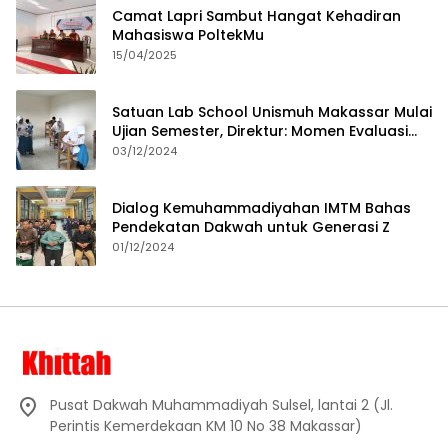
Camat Lapri Sambut Hangat Kehadiran
Mahasiswa PoltekMu
15/04/2025
Satuan Lab School Unismuh Makassar Mulai
Ujian Semester, Direktur: Momen Evaluasi
Proses Pembelajaran
03/12/2024
Dialog Kemuhammadiyahan IMTM Bahas
Pendekatan Dakwah untuk Generasi Z
01/12/2024
Pusat Dakwah Muhammadiyah Sulsel, lantai 2 (Jl.
Perintis Kemerdekaan KM 10 No 38 Makassar)