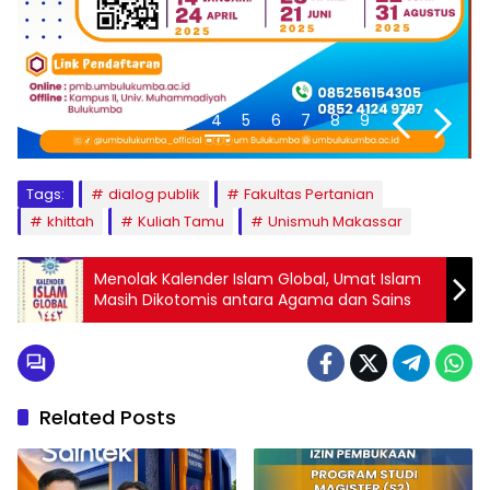
1
2
3
4
5
6
7
8
9
Tags:
dialog publik
Fakultas Pertanian
khittah
Kuliah Tamu
Unismuh Makassar
Menolak Kalender Islam Global, Umat Islam
Masih Dikotomis antara Agama dan Sains
Related Posts