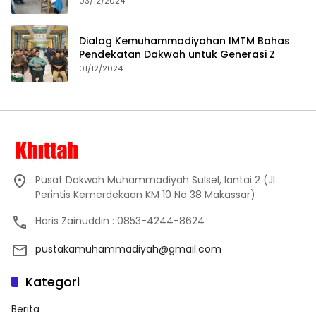
Proses Pembelajaran
03/12/2024
Dialog Kemuhammadiyahan IMTM Bahas
Pendekatan Dakwah untuk Generasi Z
01/12/2024
Pusat Dakwah Muhammadiyah Sulsel, lantai 2 (Jl.
Perintis Kemerdekaan KM 10 No 38 Makassar)
Haris Zainuddin : 0853-4244-8624
pustakamuhammadiyah@gmail.com
Kategori
Berita