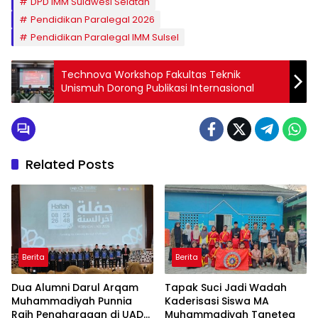
DPD IMM Sulawesi Selatan
Pendidikan Paralegal 2026
Pendidikan Paralegal IMM Sulsel
Technova Workshop Fakultas Teknik
Unismuh Dorong Publikasi Internasional
Related Posts
Berita
Berita
Dua Alumni Darul Arqam
Tapak Suci Jadi Wadah
Muhammadiyah Punnia
Kaderisasi Siswa MA
Raih Penghargaan di UAD
Muhammadiyah Tanetea