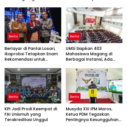
Yogyakarta
Berita
Berita
Berlayar di Pantai Losari,
UMSi Siapkan 403
Ikaprobsi Tetapkan Enam
Mahasiswa Magang di
Rekomendasi untuk
Berbagai Instansi, Ada
Bahasa Indonesia
Program Internasional ke
Taiwan
Berita
Berita
KPI Jadi Prodi Keempat di
Musyda XXI IPM Maros,
FAI Unismuh yang
Ketua PDM Tegaskan
Terakreditasi Unggul
Pentingnya Kesungguhan
dan Keikhlasan