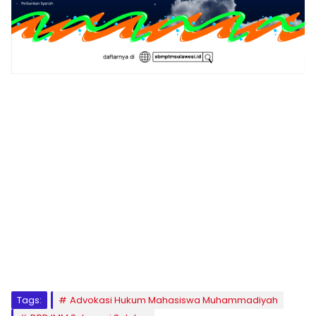
1
2
3
4
5
6
7
8
9
Tags:
Advokasi Hukum Mahasiswa Muhammadiyah