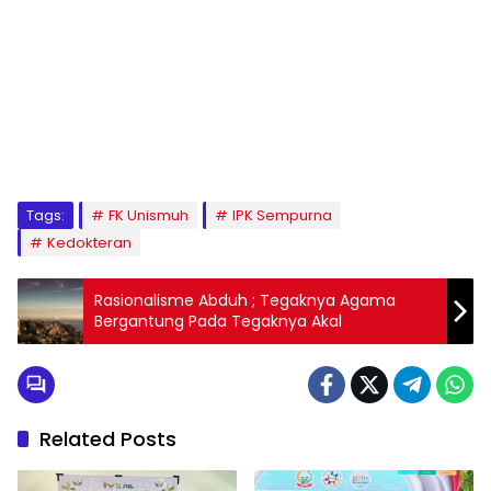
1
2
3
4
5
6
7
8
9
Tags:
FK Unismuh
IPK Sempurna
Kedokteran
Rasionalisme Abduh ; Tegaknya Agama
Bergantung Pada Tegaknya Akal
Related Posts