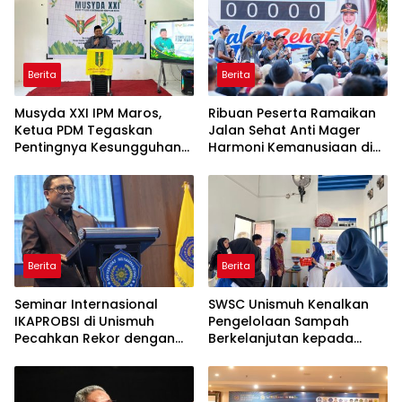
Berita
Berita
Musyda XXI IPM Maros,
Ribuan Peserta Ramaikan
Ketua PDM Tegaskan
Jalan Sehat Anti Mager
Pentingnya Kesungguhan
Harmoni Kemanusiaan di
dan Keikhlasan
Makassar
Berita
Berita
Seminar Internasional
SWSC Unismuh Kenalkan
IKAPROBSI di Unismuh
Pengelolaan Sampah
Pecahkan Rekor dengan
Berkelanjutan kepada
249 Makalah
Peserta Macca Student
Visit