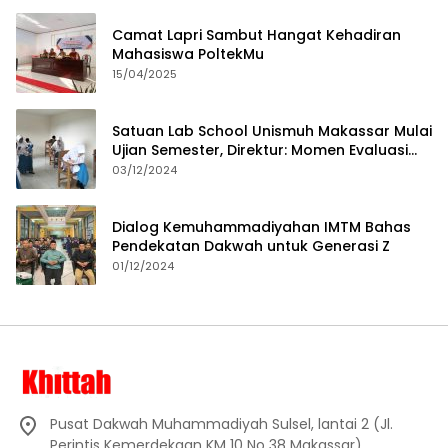
Camat Lapri Sambut Hangat Kehadiran
Mahasiswa PoltekMu
15/04/2025
Satuan Lab School Unismuh Makassar Mulai
Ujian Semester, Direktur: Momen Evaluasi
Proses Pembelajaran
03/12/2024
Dialog Kemuhammadiyahan IMTM Bahas
Pendekatan Dakwah untuk Generasi Z
01/12/2024
Pusat Dakwah Muhammadiyah Sulsel, lantai 2 (Jl.
Perintis Kemerdekaan KM 10 No 38 Makassar)