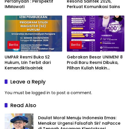
Pertanyaan : Perspektif
Resona Saintek 2026,
IMMawati
Perkuat Komunikasi Sains
Berita
Berita
UMPAR Resmi Buka S2
Gebrakan Besar UNIMEN! 8
Hukum, Izin Terbit dari
Prodi Baru Resmi Dibuka,
Kemendiktisaintek
Pilihan Kuliah Makin
Lengkap
Leave a Reply
You must be
logged in
to post a comment.
Read Also
Daulat Moral Menuju Indonesia Emas:
Menakar Urgensi Falsafah Siri’ naPacce
di Tengah Ancaman Kleptokrasi