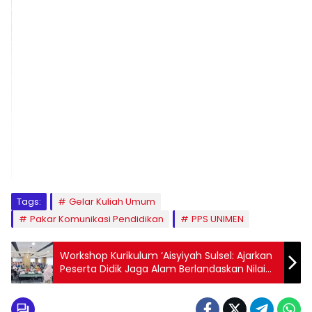
1
2
3
4
5
6
7
8
9
Tags:
Gelar Kuliah Umum
Pakar Komunikasi Pendidikan
PPS UNIMEN
Workshop Kurikulum ‘Aisyiyah Sulsel: Ajarkan
Peserta Didik Jaga Alam Berlandaskan Nilai
Spiritual