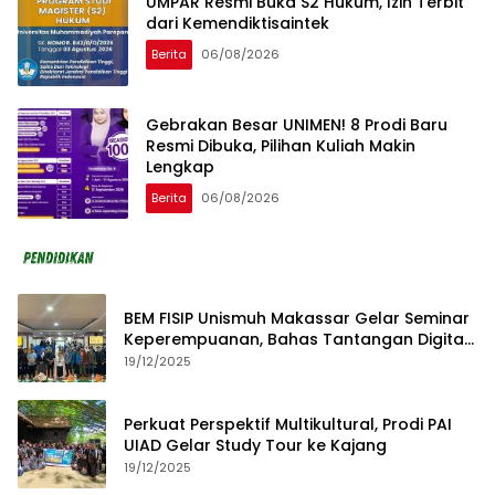
UMPAR Resmi Buka S2 Hukum, Izin Terbit
dari Kemendiktisaintek
Berita
06/08/2026
Gebrakan Besar UNIMEN! 8 Prodi Baru
Resmi Dibuka, Pilihan Kuliah Makin
Lengkap
Berita
06/08/2026
BEM FISIP Unismuh Makassar Gelar Seminar
Keperempuanan, Bahas Tantangan Digital
dan Budaya Lokal
19/12/2025
Perkuat Perspektif Multikultural, Prodi PAI
UIAD Gelar Study Tour ke Kajang
19/12/2025