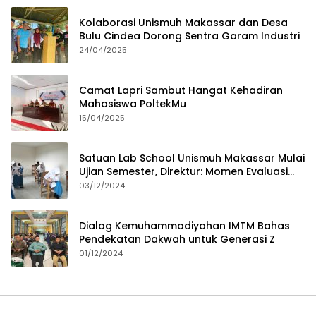
Kolaborasi Unismuh Makassar dan Desa
Bulu Cindea Dorong Sentra Garam Industri
24/04/2025
Camat Lapri Sambut Hangat Kehadiran
Mahasiswa PoltekMu
15/04/2025
Satuan Lab School Unismuh Makassar Mulai
Ujian Semester, Direktur: Momen Evaluasi
Proses Pembelajaran
03/12/2024
Dialog Kemuhammadiyahan IMTM Bahas
Pendekatan Dakwah untuk Generasi Z
01/12/2024