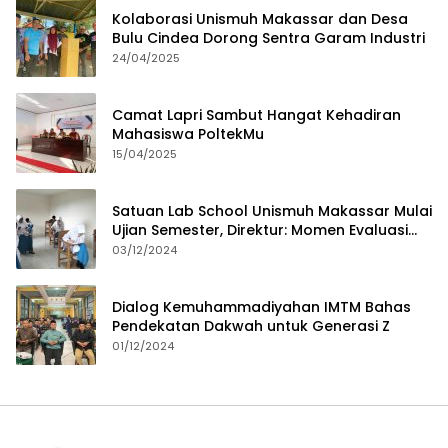
Kolaborasi Unismuh Makassar dan Desa
Bulu Cindea Dorong Sentra Garam Industri
24/04/2025
Camat Lapri Sambut Hangat Kehadiran
Mahasiswa PoltekMu
15/04/2025
Satuan Lab School Unismuh Makassar Mulai
Ujian Semester, Direktur: Momen Evaluasi
Proses Pembelajaran
03/12/2024
Dialog Kemuhammadiyahan IMTM Bahas
Pendekatan Dakwah untuk Generasi Z
01/12/2024