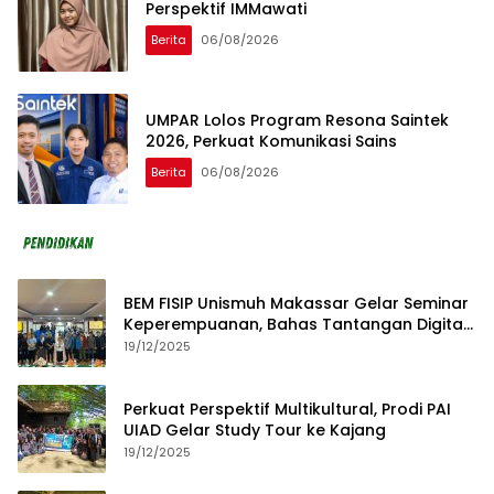
Perspektif IMMawati
Berita
06/08/2026
UMPAR Lolos Program Resona Saintek
2026, Perkuat Komunikasi Sains
Berita
06/08/2026
BEM FISIP Unismuh Makassar Gelar Seminar
Keperempuanan, Bahas Tantangan Digital
dan Budaya Lokal
19/12/2025
Perkuat Perspektif Multikultural, Prodi PAI
UIAD Gelar Study Tour ke Kajang
19/12/2025