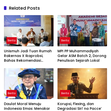
Related Posts
Berita
Berita
Unismuh Jadi Tuan Rumah
MPI PP Muhammadiyah
Rakernas X Ikaprobsi,
Gelar ASM Batch 2, Dorong
Bahas Rekomendasi
Penulisan Sejarah Lokal
Penguatan Bahasa
Indonesia di Tingkat
Global
Berita
Berita
Daulat Moral Menuju
Korupsi, Flexing, dan
Indonesia Emas: Menakar
Degradasi Siri’ na Pacce’