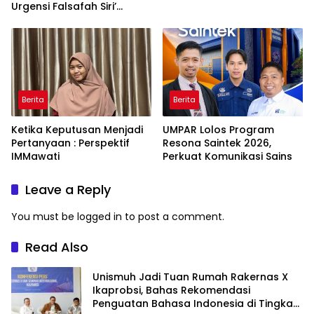
Urgensi Falsafah Siri’
naPacce di Tengah
Ancaman Kleptokrasi
Berita
Berita
Ketika Keputusan Menjadi
UMPAR Lolos Program
Pertanyaan : Perspektif
Resona Saintek 2026,
IMMawati
Perkuat Komunikasi Sains
Leave a Reply
You must be
logged in
to post a comment.
Read Also
Unismuh Jadi Tuan Rumah Rakernas X
Ikaprobsi, Bahas Rekomendasi
Penguatan Bahasa Indonesia di Tingkat