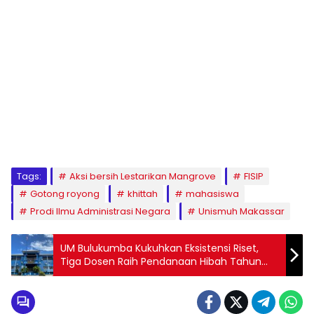
1
2
3
4
5
6
7
8
9
Tags:
Aksi bersih Lestarikan Mangrove
FISIP
Gotong royong
khittah
mahasiswa
Prodi Ilmu Administrasi Negara
Unismuh Makassar
UM Bulukumba Kukuhkan Eksistensi Riset,
Tiga Dosen Raih Pendanaan Hibah Tahun
2025