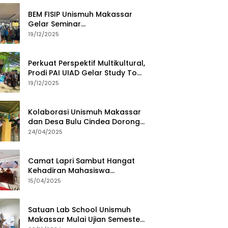
BEM FISIP Unismuh Makassar
Gelar Seminar
Keperempuanan, Bahas
19/12/2025
Tantangan Digital dan Budaya
Lokal
Perkuat Perspektif Multikultural,
Prodi PAI UIAD Gelar Study Tour
ke Kajang
19/12/2025
Kolaborasi Unismuh Makassar
dan Desa Bulu Cindea Dorong
Sentra Garam Industri
24/04/2025
Camat Lapri Sambut Hangat
Kehadiran Mahasiswa
PoltekMu
15/04/2025
Satuan Lab School Unismuh
Makassar Mulai Ujian Semester,