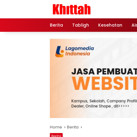
Skip
to
content
Berita
Tabligh
Kesehatan
Ai
Home
Berita
Berita