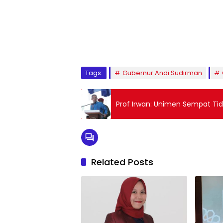
1
2
3
4
5
6
7
8
9
Tags:
Gubernur Andi Sudirman
Prof Irwan: Unimen Sempat Ti
Related Posts