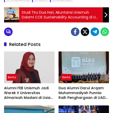
Studi Tiru Dua Hari, Akuntansi Unismuh
Dalami COE Sustainability Accounting di UM
Malang
Related Posts
Berita
Berita
Alumni FEB Unismuh Jadi
Dua Alumni Darul Arqam
Warek II Universitas
Muhammadiyah Punnia
Almarisah Madani di Usia
Raih Penghargaan di UAD
29 Tahun
Yogyakarta