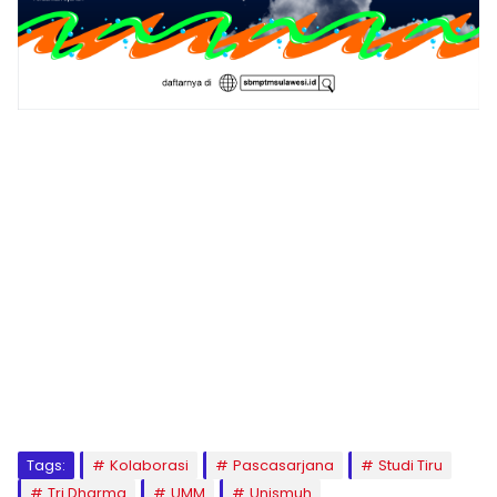
1
2
3
4
5
6
7
8
9
Tags:
Kolaborasi
Pascasarjana
Studi Tiru
Tri Dharma
UMM
Unismuh