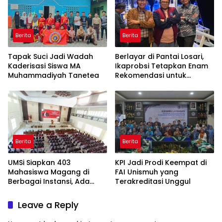
Berita
Berita
Tapak Suci Jadi Wadah
Berlayar di Pantai Losari,
Kaderisasi Siswa MA
Ikaprobsi Tetapkan Enam
Muhammadiyah Tanetea
Rekomendasi untuk
Bahasa Indonesia
Berita
Berita
UMSi Siapkan 403
KPI Jadi Prodi Keempat di
Mahasiswa Magang di
FAI Unismuh yang
Berbagai Instansi, Ada
Terakreditasi Unggul
Program Internasional ke
Taiwan
Leave a Reply