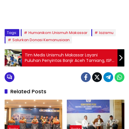
1
2
3
4
5
6
7
8
9
Tags:
Humanikom Unismuh Makassar
lazismu
Salurkan Donasi Kemanusiaan
Tim Medis Unismuh Makassar Layani
Puluhan Penyintas Banjir Aceh Tamiang, ISPA
Dominan
Related Posts