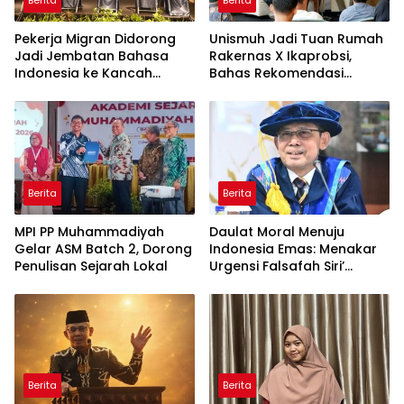
Berita
Berita
Pekerja Migran Didorong
Unismuh Jadi Tuan Rumah
Jadi Jembatan Bahasa
Rakernas X Ikaprobsi,
Indonesia ke Kancah
Bahas Rekomendasi
Global
Penguatan Bahasa
Indonesia di Tingkat
Global
Berita
Berita
MPI PP Muhammadiyah
Daulat Moral Menuju
Gelar ASM Batch 2, Dorong
Indonesia Emas: Menakar
Penulisan Sejarah Lokal
Urgensi Falsafah Siri’
naPacce di Tengah
Ancaman Kleptokrasi
Berita
Berita