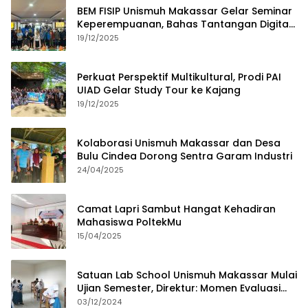
BEM FISIP Unismuh Makassar Gelar Seminar
Keperempuanan, Bahas Tantangan Digital
dan Budaya Lokal
19/12/2025
Perkuat Perspektif Multikultural, Prodi PAI
UIAD Gelar Study Tour ke Kajang
19/12/2025
Kolaborasi Unismuh Makassar dan Desa
Bulu Cindea Dorong Sentra Garam Industri
24/04/2025
Camat Lapri Sambut Hangat Kehadiran
Mahasiswa PoltekMu
15/04/2025
Satuan Lab School Unismuh Makassar Mulai
Ujian Semester, Direktur: Momen Evaluasi
Proses Pembelajaran
03/12/2024