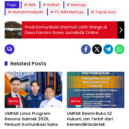
Tags:
IMM
khittah
Mamuju
Muhammadiyah
PC IMM Mamuju
Tapak Suci
Prodi Komunikasi Unismuh Latih Warga di
Desa Panciro Gowa Jurnalistik Online
Related Posts
Berita
Berita
UMPAR Lolos Program
UMPAR Resmi Buka S2
Resona Saintek 2026,
Hukum, Izin Terbit dari
Perkuat Komunikasi Sains
Kemendiktisaintek