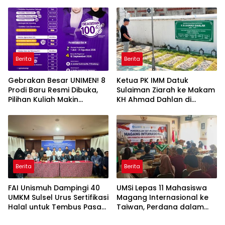
Berita
Berita
Gebrakan Besar UNIMEN! 8
Ketua PK IMM Datuk
Prodi Baru Resmi Dibuka,
Sulaiman Ziarah ke Makam
Pilihan Kuliah Makin
KH Ahmad Dahlan di
Lengkap
Yogyakarta
Berita
Berita
FAI Unismuh Dampingi 40
UMSi Lepas 11 Mahasiswa
UMKM Sulsel Urus Sertifikasi
Magang Internasional ke
Halal untuk Tembus Pasar
Taiwan, Perdana dalam
ASEAN
Sejarah Kampus