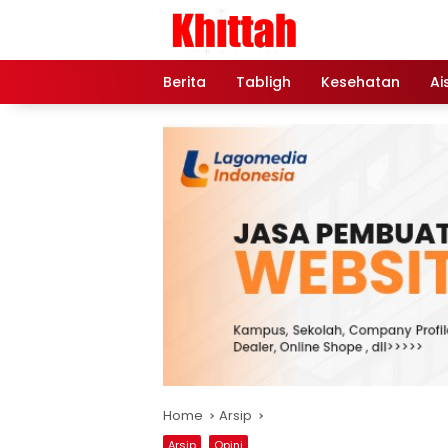
Skip
to
content
Berita
Tabligh
Kesehatan
Ai
Home
Arsip
Arsip
Opini