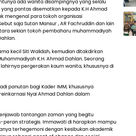
entunya ada wanita disampingnya yang selalu
h yang pantas disematkan kepada K.H Ahmad
nyak mengenal para tokoh organisasi
ebut saja Sutan Mansur , AR Fachruddin dan lain
iantara sekian tokoh pembaharu muhammadiyah
Dahlan.
a kecil Siti Walidah, kemudian ditakdirkan
 Muhammadiyah K.H. Ahmad Dahlan. Seorang
 lahirnya pergerakan kaum wanita, khususnya di
di panutan bagi Kader IMM, khususnya
reinkarnasi Nyai Ahmad Dahlan dalam
njawab tantangan zaman yang begitu
-peran strategis. Immawati di harapkan mampu
 hanya terhegemoni dengan kesibukan akademik