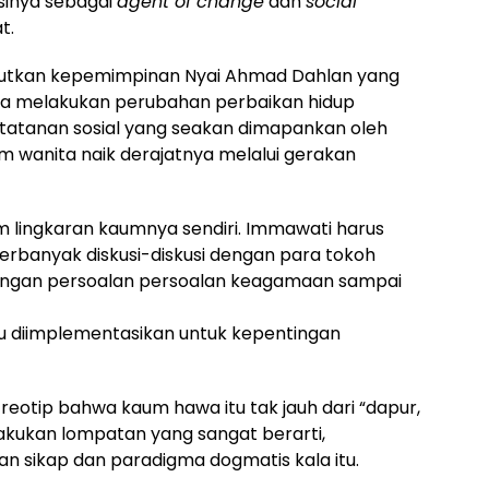
sinya sebagai
agent of change
dan
social
t.
utkan kepemimpinan Nyai Ahmad Dahlan yang
ya melakukan perubahan perbaikan hidup
tanan sosial yang seakan dimapankan oleh
aum wanita naik derajatnya melalui gerakan
 lingkaran kaumnya sendiri. Immawati harus
anyak diskusi-diskusi dengan para tokoh
t dengan persoalan persoalan keagamaan sampai
pu diimplementasikan untuk kepentingan
reotip bahwa kaum hawa itu tak jauh dari “dapur,
lakukan lompatan yang sangat berarti,
an sikap dan paradigma dogmatis kala itu.