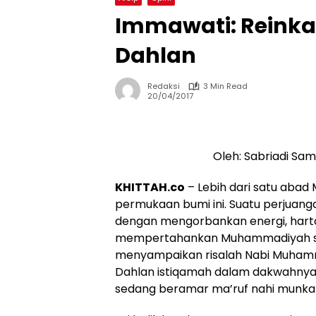
Immawati: Reinka
Dahlan
Redaksi
3 Min Read
20/04/2017
Oleh: Sabriadi Sa
KHITTAH.co
– Lebih dari satu aba
permukaan bumi ini. Suatu perjuanga
dengan mengorbankan energi, harta
mempertahankan Muhammadiyah se
menyampaikan risalah Nabi Muhamm
Dahlan istiqamah dalam dakwahnya. 
sedang beramar ma’ruf nahi munka