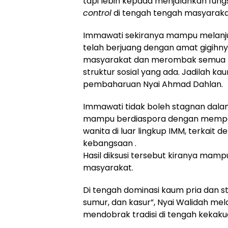
tapi lebih kepada menjalankan fung
control
di tengah tengah masyaraka
Immawati sekiranya mampu melanj
telah berjuang dengan amat gigihn
masyarakat dan merombak semua ta
struktur sosial yang ada. Jadilah k
pembaharuan Nyai Ahmad Dahlan.
Immawati tidak boleh stagnan dalam
mampu berdiaspora dengan memperb
wanita di luar lingkup IMM, terkai
kebangsaan .
Hasil diksusi tersebut kiranya mam
masyarakat.
Di tengah dominasi kaum pria dan st
sumur, dan kasur”, Nyai Walidah me
mendobrak tradisi di tengah kekaku