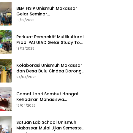
BEM FISIP Unismuh Makassar
Gelar Seminar
Keperempuanan, Bahas
19/12/2025
Tantangan Digital dan Budaya
Lokal
Perkuat Perspektif Multikultural,
Prodi PAI UIAD Gelar Study Tour
ke Kajang
19/12/2025
Kolaborasi Unismuh Makassar
dan Desa Bulu Cindea Dorong
Sentra Garam Industri
24/04/2025
Camat Lapri Sambut Hangat
Kehadiran Mahasiswa
PoltekMu
15/04/2025
Satuan Lab School Unismuh
Makassar Mulai Ujian Semester,