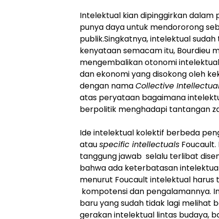
Intelektual kian dipinggirkan dalam
punya daya untuk mendororong seb
publik.Singkatnya, intelektual sudah
kenyataan semacam itu, Bourdieu 
mengembalikan otonomi intelektual
dan ekonomi yang disokong oleh ke
dengan nama
Collective Intellectua
atas peryataan bagaimana intelek
berpolitik menghadapi tantangan z
Ide intelektual kolektif berbeda pe
atau
specific intellectuals
Foucault.
tanggung jawab selalu terlibat dis
bahwa ada keterbatasan intelektual
menurut Foucault intelektual harus t
kompotensi dan pengalamannya. Int
baru yang sudah tidak lagi melihat 
gerakan intelektual lintas budaya, b