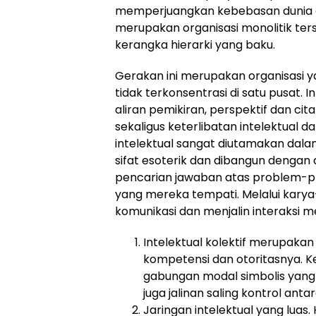
memperjuangkan kebebasan dunia dar
merupakan organisasi monolitik ter
kerangka hierarki yang baku.
Gerakan ini merupakan organisasi ya
tidak terkonsentrasi di satu pusat
aliran pemikiran, perspektif dan ci
sekaligus keterlibatan intelektual da
intelektual sangat diutamakan dal
sifat esoterik dan dibangun dengan
pencarian jawaban atas problem-pro
yang mereka tempati. Melalui kary
komunikasi dan menjalin interaksi mel
Intelektual kolektif merupaka
kompetensi dan otoritasnya. K
gabungan modal simbolis yang d
juga jalinan saling kontrol ant
Jaringan intelektual yang luas. 