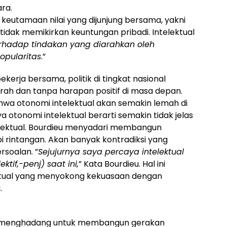
ra.
 keutamaan nilai yang dijunjung bersama, yakni
dak memikirkan keuntungan pribadi. Intelektual
terhadap tindakan yang diarahkan oleh
opularitas
.”
kerja bersama, politik di tingkat nasional
ah dan tanpa harapan positif di masa depan.
wa otonomi intelektual akan semakin lemah di
otonomi intelektual berarti semakin tidak jelas
elektual. Bourdieu menyadari membangun
i rintangan. Akan banyak kontradiksi yang
soalan. ”
Sejujurnya saya percaya intelektual
ktif,-penj) saat ini,
” Kata Bourdieu. Hal ini
ektual yang menyokong kekuasaan dengan
.
ng menghadang untuk membangun gerakan