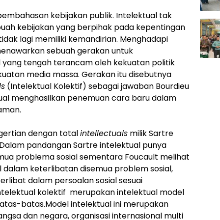
 pembahasan kebijakan publik. Intelektual tak
uah kebijakan yang berpihak pada kepentingan
 tidak lagi memiliki kemandirian. Menghadapi
menawarkan sebuah gerakan untuk
 yang tengah terancam oleh kekuatan politik
kuatan media massa. Gerakan itu disebutnya
ls
(Intelektual Kolektif) sebagai jawaban Bourdieu
tual menghasilkan penemuan cara baru dalam
aman.
ngertian dengan total
intellectuals
milik Sartre
 Dalam pandangan Sartre intelektual punya
emua problema sosial sementara Foucault melihat
 dalam keterlibatan disemua problem sosial,
erlibat dalam persoalan sosial sesuai
elektual kolektif merupakan intelektual model
batas-batas.Model intelektual ini merupakan
angsa dan negara, organisasi internasional multi