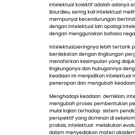
intelektual kolektif adalah adanya 
Bourdieu, sering kali intelektual mel
mempunyai kecendurungan bertindak 
dengan intelektual lain apalagi inte
dengan menggunakan bahasa nega
Intelektual,seringnya lebih tertarik
berdekatan dengan lingkungan perga
menafsirkan kesimpulan yang diajuka
lingkunganya dan hubugannya denga
Keadaan ini menjadikan intelektual 
penerapan dan mengubah keadaan yan
Menghadapi keadaan demikian, inte
mengubah proses pembentukan peng
mulai kajian terhadap sistem pendi
perspektif yang dominan di sekelompo
praksis, intelektual melakukan evalu
dalam menyediakan materi akademis