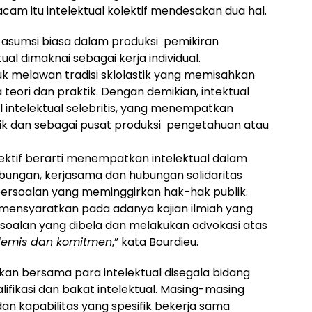
acam itu intelektual kolektif mendesakan dua hal.
g asumsi biasa dalam produksi pemikiran
ual dimaknai sebagai kerja individual.
k melawan tradisi sklolastik yang memisahkan
 teori dan praktik. Dengan demikian, intektual
 intelektual selebritis, yang menempatkan
blik dan sebagai pusat produksi pengetahuan atau
olektif berarti menempatkan intelektual dalam
hubungan, kerjasama dan hubungan solidaritas
ersoalan yang meminggirkan hak-hak publik.
f mensyaratkan pada adanya kajian ilmiah yang
soalan yang dibela dan melakukan advokasi atas
demis dan komitmen
,” kata Bourdieu.
akan bersama para intelektual disegala bidang
ifikasi dan bakat intelektual. Masing-masing
n kapabilitas yang spesifik bekerja sama