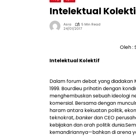
Intelektual Kolekti
Asra
5 Min Read
24/01/2017
Oleh :
Intelektual Kolektif
Dalam forum debat yang diadakan 
1999. Bourdieu prihatin dengan kondi
menghembuskan sebuah ideologi neo
komersial. Bersama dengan munculn
haram antara kekuatan politik, ekono
teknokrat,
banker
dan CEO perusah
kebijakan dan arah politik dunia.Se
kemandiriannya—bahkan di arena ya