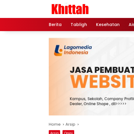
Skip
to
content
Berita
Tabligh
Kesehatan
Ai
Home
Arsip
Arsip
Opini