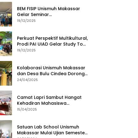
BEM FISIP Unismuh Makassar
Gelar Seminar
Keperempuanan, Bahas
19/12/2025
Tantangan Digital dan Budaya
Lokal
Perkuat Perspektif Multikultural,
Prodi PAI UIAD Gelar Study Tour
ke Kajang
19/12/2025
Kolaborasi Unismuh Makassar
dan Desa Bulu Cindea Dorong
Sentra Garam Industri
24/04/2025
Camat Lapri Sambut Hangat
Kehadiran Mahasiswa
PoltekMu
15/04/2025
Satuan Lab School Unismuh
Makassar Mulai Ujian Semester,