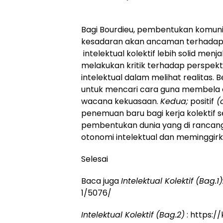
Bagi Bourdieu, pembentukan komunik
kesadaran akan ancaman terhadap ot
intelektual kolektif lebih solid men
melakukan kritik terhadap perspekt
intelektual dalam melihat realitas. B
untuk mencari cara guna membela ot
wacana kekuasaan.
Kedua;
positif
(c
penemuan baru bagi kerja kolektif s
pembentukan dunia yang di rancan
otonomi intelektual dan meminggir
Selesai
Baca juga
Intelektual Kolektif (Bag.1)
1/5076/
Intelektual Kolektif (Bag.2)
: https:/