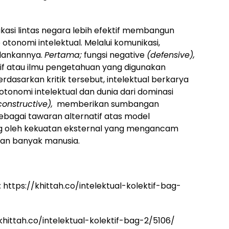
asi lintas negara lebih efektif membangun
onomi intelektual. Melalui komunikasi,
jalankannya.
Pertama;
fungsi negative
(defensive),
if atau ilmu pengetahuan yang digunakan
erdasarkan kritik tersebut, intelektual berkarya
onomi intelektual dan dunia dari dominasi
onstructive),
memberikan sumbangan
ebagai tawaran alternatif atas model
g oleh kekuatan eksternal yang mengancam
kan banyak manusia.
:
https://khittah.co/intelektual-kolektif-bag-
/khittah.co/intelektual-kolektif-bag-2/5106/