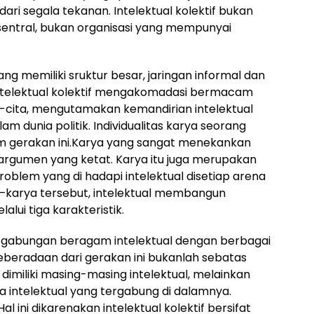
i segala tekanan. Intelektual kolektif bukan
sentral, bukan organisasi yang mempunyai
ng memiliki sruktur besar, jaringan informal dan
. Intelektual kolektif mengakomadasi bermacam
ta-cita, mengutamakan kemandirian intelektual
lam dunia politik. Individualitas karya seorang
am gerakan ini.Karya yang sangat menekankan
 argumen yang ketat. Karya itu juga merupakan
blem yang di hadapi intelektual disetiap arena
a–karya tersebut, intelektual membangun
alui tiga karakteristik.
n gabungan beragam intelektual dengan berbagai
eberadaan dari gerakan ini bukanlah sebatas
imiliki masing-masing intelektual, melainkan
ara intelektual yang tergabung di dalamnya.
Hal ini dikarenakan intelektual kolektif bersifat