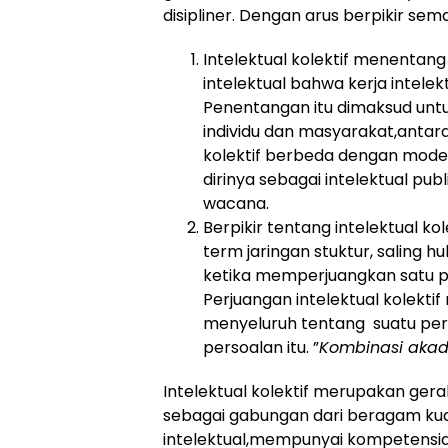
disipliner. Dengan arus berpikir sem
Intelektual kolektif menentan
intelektual bahwa kerja intelekt
Penentangan itu dimaksud untu
individu dan masyarakat,antara
kolektif berbeda dengan model
dirinya sebagai intelektual pu
wacana.
Berpikir tentang intelektual k
term jaringan stuktur, saling 
ketika memperjuangkan satu p
Perjuangan intelektual kolekti
menyeluruh tentang suatu per
persoalan itu. ”
Kombinasi aka
Intelektual kolektif merupakan ger
sebagai gabungan dari beragam kual
intelektual,mempunyai kompetensida