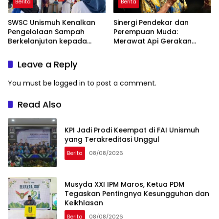
Berita
Berita
SWSC Unismuh Kenalkan
Sinergi Pendekar dan
Pengelolaan Sampah
Perempuan Muda:
Berkelanjutan kepada
Merawat Api Gerakan
Peserta Macca Student
Muhammadiyah
Visit
Leave a Reply
You must be
logged in
to post a comment.
Read Also
KPI Jadi Prodi Keempat di FAI Unismuh
yang Terakreditasi Unggul
Berita
08/08/2026
Musyda XXI IPM Maros, Ketua PDM
Tegaskan Pentingnya Kesungguhan dan
Keikhlasan
Berita
08/08/2026