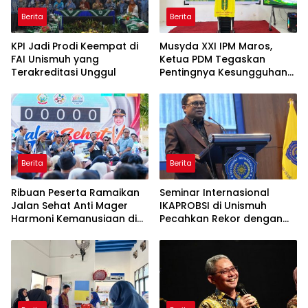
Berita
Berita
KPI Jadi Prodi Keempat di
Musyda XXI IPM Maros,
FAI Unismuh yang
Ketua PDM Tegaskan
Terakreditasi Unggul
Pentingnya Kesungguhan
dan Keikhlasan
Berita
Berita
Ribuan Peserta Ramaikan
Seminar Internasional
Jalan Sehat Anti Mager
IKAPROBSI di Unismuh
Harmoni Kemanusiaan di
Pecahkan Rekor dengan
Makassar
249 Makalah