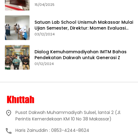
15/04/2025
Satuan Lab School Unismuh Makassar Mulai
Ujian Semester, Direktur: Momen Evaluasi
Proses Pembelajaran
03/12/2024
Dialog Kemuhammadiyahan IMTM Bahas
Pendekatan Dakwah untuk Generasi Z
01/12/2024
Pusat Dakwah Muhammadiyah Sulsel, lantai 2 (Jl.
Perintis Kemerdekaan KM 10 No 38 Makassar)
Haris Zainuddin : 0853-4244-8624