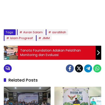
1
2
3
4
5
6
7
8
9
Tags:
Asran Salam
asratillah
Islam Progresif
JIMM
Tanoto Foundation Adakan Pelatihan
Monitoring dan Evaluasi
Related Posts