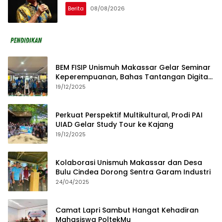
Berita
08/08/2026
BEM FISIP Unismuh Makassar Gelar Seminar
Keperempuanan, Bahas Tantangan Digital
dan Budaya Lokal
19/12/2025
Perkuat Perspektif Multikultural, Prodi PAI
UIAD Gelar Study Tour ke Kajang
19/12/2025
Kolaborasi Unismuh Makassar dan Desa
Bulu Cindea Dorong Sentra Garam Industri
24/04/2025
Camat Lapri Sambut Hangat Kehadiran
Mahasiswa PoltekMu