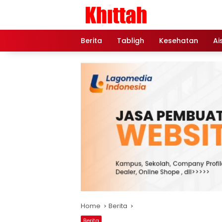
Skip
to
content
Berita
Tabligh
Kesehatan
Ai
Home
Berita
Berita