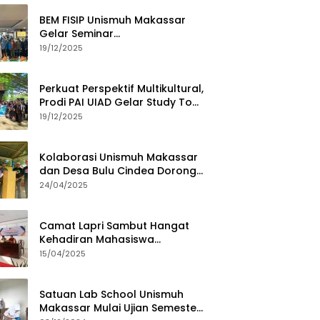
BEM FISIP Unismuh Makassar
Gelar Seminar
Keperempuanan, Bahas
19/12/2025
Tantangan Digital dan Budaya
Lokal
Perkuat Perspektif Multikultural,
Prodi PAI UIAD Gelar Study Tour
ke Kajang
19/12/2025
Kolaborasi Unismuh Makassar
dan Desa Bulu Cindea Dorong
Sentra Garam Industri
24/04/2025
Camat Lapri Sambut Hangat
Kehadiran Mahasiswa
PoltekMu
15/04/2025
Satuan Lab School Unismuh
Makassar Mulai Ujian Semester,