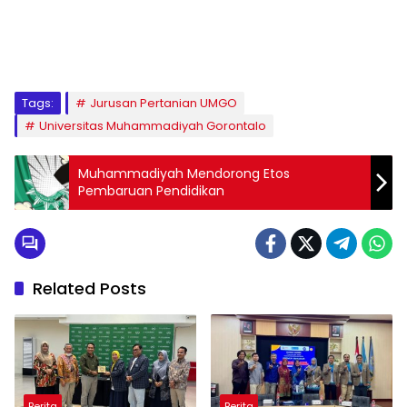
1
2
3
4
5
6
7
8
9
Tags:
Jurusan Pertanian UMGO
Universitas Muhammadiyah Gorontalo
Muhammadiyah Mendorong Etos
Pembaruan Pendidikan
Related Posts
Berita
Berita