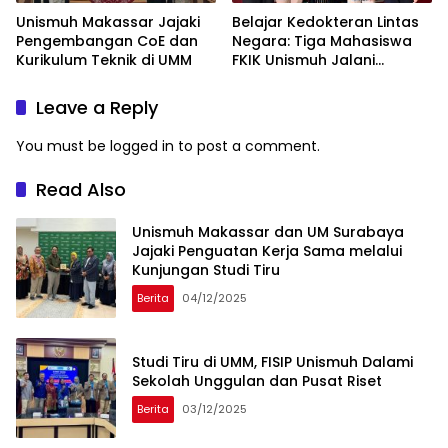
Unismuh Makassar Jajaki
Belajar Kedokteran Lintas
Pengembangan CoE dan
Negara: Tiga Mahasiswa
Kurikulum Teknik di UMM
FKIK Unismuh Jalani
Pertukaran di USIM
Malaysia
Leave a Reply
You must be
logged in
to post a comment.
Read Also
Unismuh Makassar dan UM Surabaya
Jajaki Penguatan Kerja Sama melalui
Kunjungan Studi Tiru
Berita
04/12/2025
Studi Tiru di UMM, FISIP Unismuh Dalami
Sekolah Unggulan dan Pusat Riset
Berita
03/12/2025