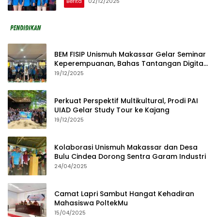
Berita
02/12/2025
BEM FISIP Unismuh Makassar Gelar Seminar
Keperempuanan, Bahas Tantangan Digital
dan Budaya Lokal
19/12/2025
Perkuat Perspektif Multikultural, Prodi PAI
UIAD Gelar Study Tour ke Kajang
19/12/2025
Kolaborasi Unismuh Makassar dan Desa
Bulu Cindea Dorong Sentra Garam Industri
24/04/2025
Camat Lapri Sambut Hangat Kehadiran
Mahasiswa PoltekMu
15/04/2025