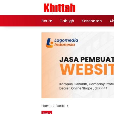
Skip
to
content
Berita
Tabligh
Kesehatan
Ai
Home
Berita
Berita