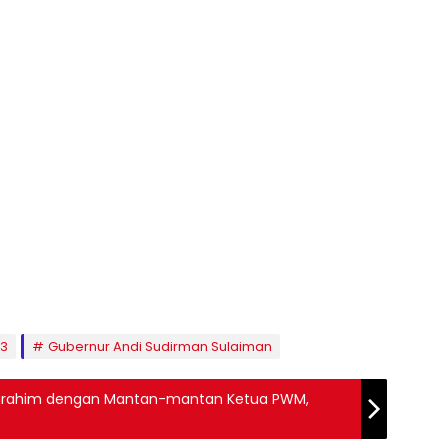
13
Gubernur Andi Sudirman Sulaiman
turahim dengan Mantan-mantan Ketua PWM,