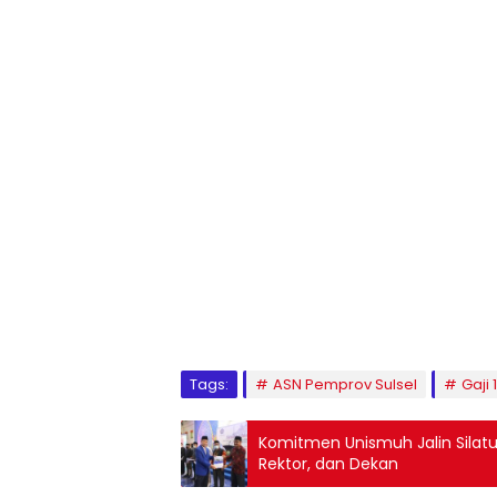
1
2
3
4
5
6
7
8
9
Tags:
ASN Pemprov Sulsel
Gaji 
Komitmen Unismuh Jalin Sila
Rektor, dan Dekan