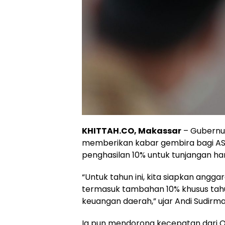
KHITTAH.CO, Makassar
– Gubernur
memberikan kabar gembira bagi ASN
penghasilan 10% untuk tunjangan har
“Untuk tahun ini, kita siapkan anggar
termasuk tambahan 10% khusus tahun 
keuangan daerah,” ujar Andi Sudirma
Ia pun mendorong kecepatan dari 