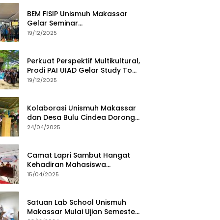
BEM FISIP Unismuh Makassar
Gelar Seminar
Keperempuanan, Bahas
19/12/2025
Tantangan Digital dan Budaya
Lokal
Perkuat Perspektif Multikultural,
Prodi PAI UIAD Gelar Study Tour
ke Kajang
19/12/2025
Kolaborasi Unismuh Makassar
dan Desa Bulu Cindea Dorong
Sentra Garam Industri
24/04/2025
Camat Lapri Sambut Hangat
Kehadiran Mahasiswa
PoltekMu
15/04/2025
Satuan Lab School Unismuh
Makassar Mulai Ujian Semester,