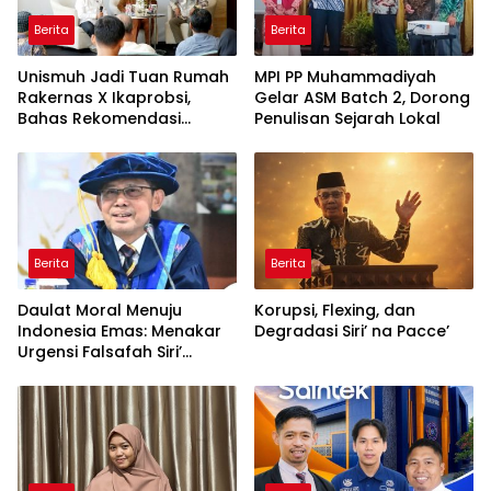
Berita
Berita
Unismuh Jadi Tuan Rumah
MPI PP Muhammadiyah
Rakernas X Ikaprobsi,
Gelar ASM Batch 2, Dorong
Bahas Rekomendasi
Penulisan Sejarah Lokal
Penguatan Bahasa
Indonesia di Tingkat
Global
Berita
Berita
Daulat Moral Menuju
Korupsi, Flexing, dan
Indonesia Emas: Menakar
Degradasi Siri’ na Pacce’
Urgensi Falsafah Siri’
naPacce di Tengah
Ancaman Kleptokrasi