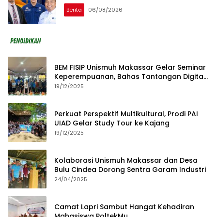
Berita
06/08/2026
BEM FISIP Unismuh Makassar Gelar Seminar
Keperempuanan, Bahas Tantangan Digital
dan Budaya Lokal
19/12/2025
Perkuat Perspektif Multikultural, Prodi PAI
UIAD Gelar Study Tour ke Kajang
19/12/2025
Kolaborasi Unismuh Makassar dan Desa
Bulu Cindea Dorong Sentra Garam Industri
24/04/2025
Camat Lapri Sambut Hangat Kehadiran
Mahasiswa PoltekMu