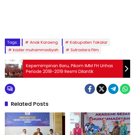
1
2
3
4
5
6
7
8
9
Tags:
Anak Karaeng
Kabupaten Takalar
kader muhammadiyah
Sutradara Film
Kepemimpinan Baru, Pikom IMM FH Unhas
Periode 2018-2019 Resmi Dilantik
Related Posts