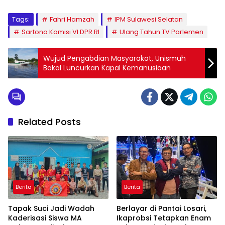
Tags:
Fahri Hamzah
IPM Sulawesi Selatan
Sartono Komisi VI DPR RI
Ulang Tahun TV Parlemen
Wujud Pengabdian Masyarakat, Unismuh
Bakal Luncurkan Kapal Kemanusiaan
Related Posts
Berita
Berita
Tapak Suci Jadi Wadah
Berlayar di Pantai Losari,
Kaderisasi Siswa MA
Ikaprobsi Tetapkan Enam