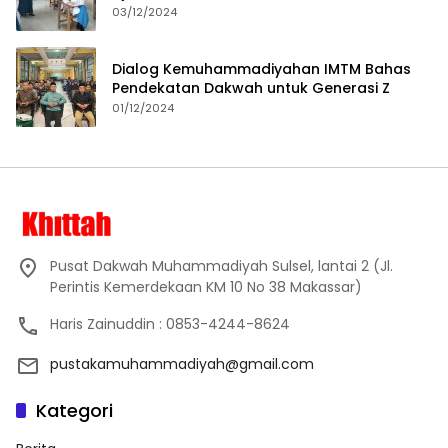
Proses Pembelajaran
03/12/2024
Dialog Kemuhammadiyahan IMTM Bahas
Pendekatan Dakwah untuk Generasi Z
01/12/2024
Pusat Dakwah Muhammadiyah Sulsel, lantai 2 (Jl.
Perintis Kemerdekaan KM 10 No 38 Makassar)
Haris Zainuddin : 0853-4244-8624
pustakamuhammadiyah@gmail.com
Kategori