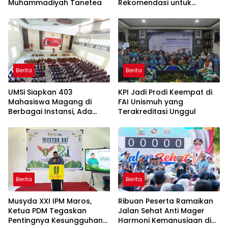
Muhammadiyah Tanetea
Rekomendasi untuk
Bahasa Indonesia
Berita
Berita
UMSi Siapkan 403
KPI Jadi Prodi Keempat di
Mahasiswa Magang di
FAI Unismuh yang
Berbagai Instansi, Ada
Terakreditasi Unggul
Program Internasional ke
Taiwan
Berita
Berita
Musyda XXI IPM Maros,
Ribuan Peserta Ramaikan
Ketua PDM Tegaskan
Jalan Sehat Anti Mager
Pentingnya Kesungguhan
Harmoni Kemanusiaan di