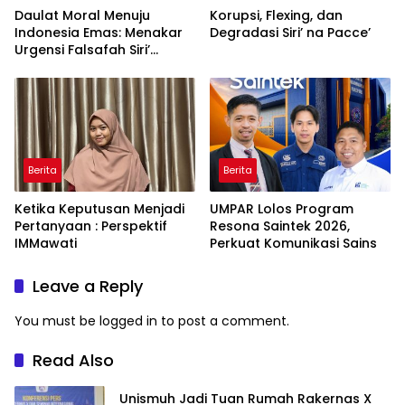
Daulat Moral Menuju
Korupsi, Flexing, dan
Indonesia Emas: Menakar
Degradasi Siri’ na Pacce’
Urgensi Falsafah Siri’
naPacce di Tengah
Ancaman Kleptokrasi
Berita
Berita
Ketika Keputusan Menjadi
UMPAR Lolos Program
Pertanyaan : Perspektif
Resona Saintek 2026,
IMMawati
Perkuat Komunikasi Sains
Leave a Reply
You must be
logged in
to post a comment.
Read Also
Unismuh Jadi Tuan Rumah Rakernas X