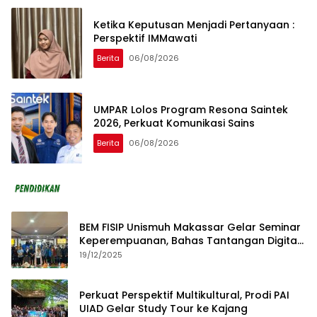
Ketika Keputusan Menjadi Pertanyaan :
Perspektif IMMawati
Berita
06/08/2026
UMPAR Lolos Program Resona Saintek
2026, Perkuat Komunikasi Sains
Berita
06/08/2026
BEM FISIP Unismuh Makassar Gelar Seminar
Keperempuanan, Bahas Tantangan Digital
dan Budaya Lokal
19/12/2025
Perkuat Perspektif Multikultural, Prodi PAI
UIAD Gelar Study Tour ke Kajang