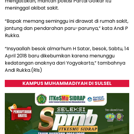
mengatakan, mantan politisi Partai Golkar itu
meninggal akibat sakit.
“Bapak memang seminggu ini dirawat di rumah sakit,
jantung dan pendarahan paru-parunya,” kata Andi P
Rukka.
“Insyaallah besok almarhum H Satar, besok, Sabtu, 14
April 2018 baru dikebumikan karena menunggu
kedatangan anaknya dari Yogyakarta,” tambahnya
Andi Rukka.(Rls)
KAMPUS MUHAMMADIYAH DI SULSEL