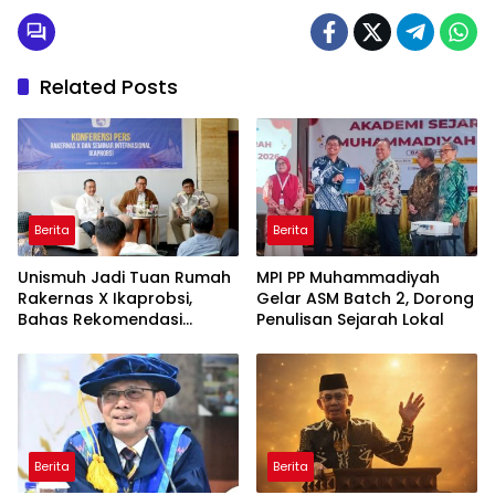
Related Posts
Berita
Berita
Unismuh Jadi Tuan Rumah
MPI PP Muhammadiyah
Rakernas X Ikaprobsi,
Gelar ASM Batch 2, Dorong
Bahas Rekomendasi
Penulisan Sejarah Lokal
Penguatan Bahasa
Indonesia di Tingkat
Global
Berita
Berita