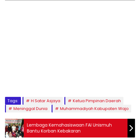
1
2
3
4
5
6
7
8
9
Tags:
H Satar Asjaya
Ketua Pimpinan Daerah
Meninggal Dunia
Muhammadiyah Kabupaten Wajo
Lembaga Kemahasiswaan FAI Unismuh
Bantu Korban Kebakaran