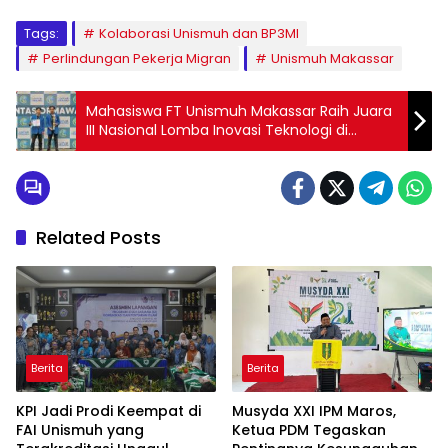
Tags:
Kolaborasi Unismuh dan BP3MI
Perlindungan Pekerja Migran
Unismuh Makassar
Mahasiswa FT Unismuh Makassar Raih Juara
III Nasional Lomba Inovasi Teknologi di
Universitas Negeri Malang
Related Posts
Berita
Berita
KPI Jadi Prodi Keempat di
Musyda XXI IPM Maros,
FAI Unismuh yang
Ketua PDM Tegaskan