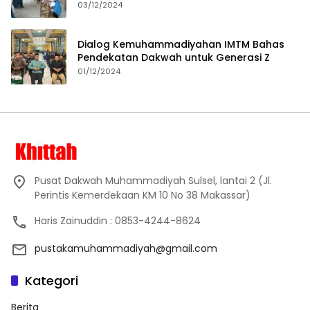
Proses Pembelajaran
03/12/2024
Dialog Kemuhammadiyahan IMTM Bahas
Pendekatan Dakwah untuk Generasi Z
01/12/2024
Pusat Dakwah Muhammadiyah Sulsel, lantai 2 (Jl.
Perintis Kemerdekaan KM 10 No 38 Makassar)
Haris Zainuddin : 0853-4244-8624
pustakamuhammadiyah@gmail.com
Kategori
Berita