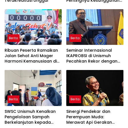
Terakreditasi Unggul
Pentingnya Kesungguhan
dan Keikhlasan
Berita
Berita
Ribuan Peserta Ramaikan
Seminar Internasional
Jalan Sehat Anti Mager
IKAPROBSI di Unismuh
Harmoni Kemanusiaan di
Pecahkan Rekor dengan
Makassar
249 Makalah
Berita
Berita
SWSC Unismuh Kenalkan
Sinergi Pendekar dan
Pengelolaan Sampah
Perempuan Muda:
Berkelanjutan kepada
Merawat Api Gerakan
Peserta Macca Student
Muhammadiyah