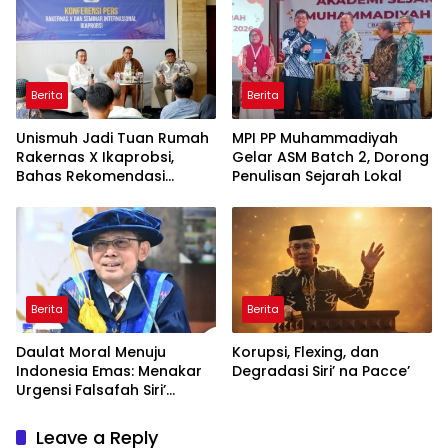
Berita
Berita
Unismuh Jadi Tuan Rumah
MPI PP Muhammadiyah
Rakernas X Ikaprobsi,
Gelar ASM Batch 2, Dorong
Bahas Rekomendasi
Penulisan Sejarah Lokal
Penguatan Bahasa
Indonesia di Tingkat
Global
Berita
Berita
Daulat Moral Menuju
Korupsi, Flexing, dan
Indonesia Emas: Menakar
Degradasi Siri’ na Pacce’
Urgensi Falsafah Siri’
naPacce di Tengah
Ancaman Kleptokrasi
Leave a Reply