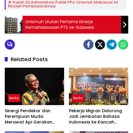
Kuliah S2 Administrasi Publik PPs-Unismuh Makassar Ini
Rincian Pembayarannya
Unismuh Urutan Pertama Kinerja
Kemahasiswaan PTS se-Sulawesi
Related Posts
Berita
Berita
Sinergi Pendekar dan
Pekerja Migran Didorong
Perempuan Muda:
Jadi Jembatan Bahasa
Merawat Api Gerakan
Indonesia ke Kancah
Muhammadiyah
Global