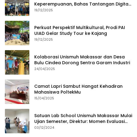
Keperempuanan, Bahas Tantangan Digital
dan Budaya Lokal
19/12/2025
Perkuat Perspektif Multikultural, Prodi PAI
UIAD Gelar Study Tour ke Kajang
19/12/2025
Kolaborasi Unismuh Makassar dan Desa
Bulu Cindea Dorong Sentra Garam Industri
24/04/2025
Camat Lapri Sambut Hangat Kehadiran
Mahasiswa PoltekMu
15/04/2025
Satuan Lab School Unismuh Makassar Mulai
Ujian Semester, Direktur: Momen Evaluasi
Proses Pembelajaran
03/12/2024