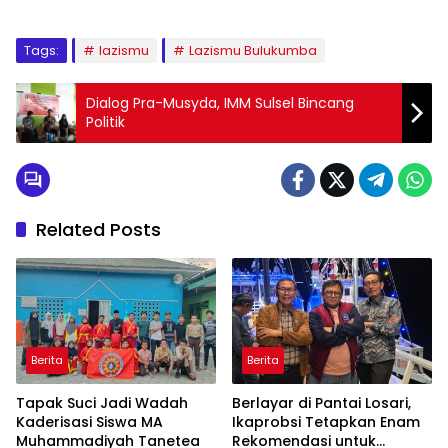
Tags:
lazismu
Lazismu Bulukumba
Dialog Pra-Musyda, IMM Sulsel Bincang
Politik
Related Posts
Berita
Berita
Tapak Suci Jadi Wadah
Berlayar di Pantai Losari,
Kaderisasi Siswa MA
Ikaprobsi Tetapkan Enam
Muhammadiyah Tanetea
Rekomendasi untuk