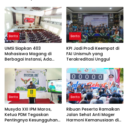
Bahasa Indonesia
Berita
Berita
UMSi Siapkan 403
KPI Jadi Prodi Keempat di
Mahasiswa Magang di
FAI Unismuh yang
Berbagai Instansi, Ada
Terakreditasi Unggul
Program Internasional ke
Taiwan
Berita
Berita
Musyda XXI IPM Maros,
Ribuan Peserta Ramaikan
Ketua PDM Tegaskan
Jalan Sehat Anti Mager
Pentingnya Kesungguhan
Harmoni Kemanusiaan di
dan Keikhlasan
Makassar