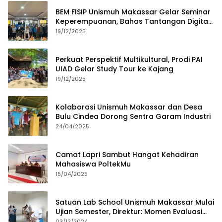
BEM FISIP Unismuh Makassar Gelar Seminar
Keperempuanan, Bahas Tantangan Digital
dan Budaya Lokal
19/12/2025
Perkuat Perspektif Multikultural, Prodi PAI
UIAD Gelar Study Tour ke Kajang
19/12/2025
Kolaborasi Unismuh Makassar dan Desa
Bulu Cindea Dorong Sentra Garam Industri
24/04/2025
Camat Lapri Sambut Hangat Kehadiran
Mahasiswa PoltekMu
15/04/2025
Satuan Lab School Unismuh Makassar Mulai
Ujian Semester, Direktur: Momen Evaluasi
Proses Pembelajaran
03/12/2024