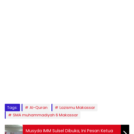
1
2
3
4
5
6
7
8
9
Tags:
Al-Quran
Lazismu Makassar
SMA muhammadiyah 6 Makassar
Musyda IMM Sulsel Dibuka, Ini Pesan Ketua