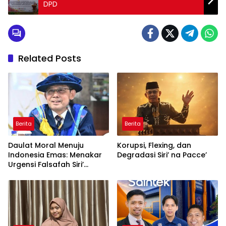
DPD
Related Posts
Berita
Berita
Daulat Moral Menuju
Korupsi, Flexing, dan
Indonesia Emas: Menakar
Degradasi Siri’ na Pacce’
Urgensi Falsafah Siri’
naPacce di Tengah
Ancaman Kleptokrasi