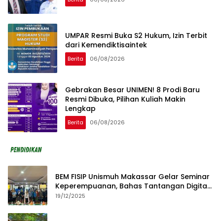
UMPAR Resmi Buka S2 Hukum, Izin Terbit
dari Kemendiktisaintek
Berita
06/08/2026
Gebrakan Besar UNIMEN! 8 Prodi Baru
Resmi Dibuka, Pilihan Kuliah Makin
Lengkap
Berita
06/08/2026
BEM FISIP Unismuh Makassar Gelar Seminar
Keperempuanan, Bahas Tantangan Digital
dan Budaya Lokal
19/12/2025