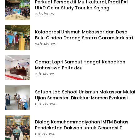
Perkuat Perspektif Multikultural, Prodi PAI
UIAD Gelar Study Tour ke Kajang
19/12/2025
Kolaborasi Unismuh Makassar dan Desa
Bulu Cindea Dorong Sentra Garam Industri
24/04/2025
Camat Lapri Sambut Hangat Kehadiran
Mahasiswa PoltekMu
15/04/2025
Satuan Lab School Unismuh Makassar Mulai
Ujian Semester, Direktur: Momen Evaluasi
Proses Pembelajaran
03/12/2024
Dialog Kemuhammadiyahan IMTM Bahas
Pendekatan Dakwah untuk Generasi Z
01/12/2024