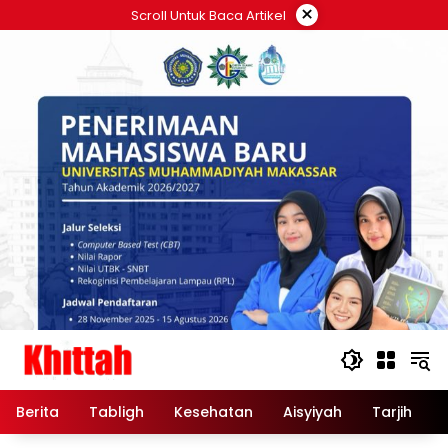
Skip
×
Scroll Untuk Baca Artikel
to
content
Berita
Tabligh
Kesehatan
Aisyiyah
Tarjih