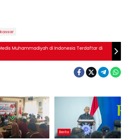
kassar
edis Muhammadiyah di Indonesia Terdaftar di
Berita