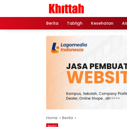
Skip
to
content
Berita
Tabligh
Kesehatan
Ai
Home
Berita
Berita