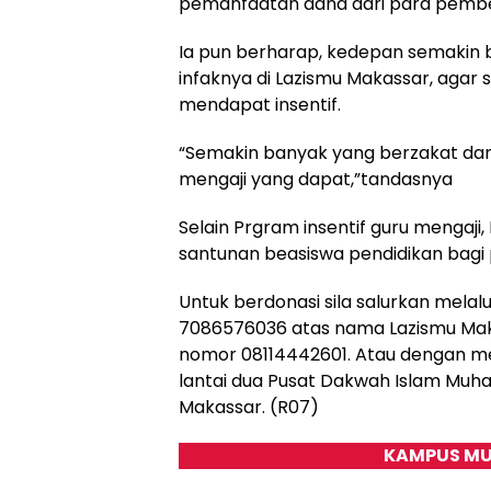
pemanfaatan dana dari para pember
Ia pun berharap, kedepan semakin 
infaknya di Lazismu Makassar, agar
mendapat insentif.
“Semakin banyak yang berzakat dan 
mengaji yang dapat,”tandasnya
Selain Prgram insentif guru mengaji
santunan beasiswa pendidikan bagi 
Untuk berdonasi sila salurkan melal
7086576036 atas nama Lazismu Makas
nomor 08114442601. Atau dengan me
lantai dua Pusat Dakwah Islam Muha
Makassar. (R07)
KAMPUS MU