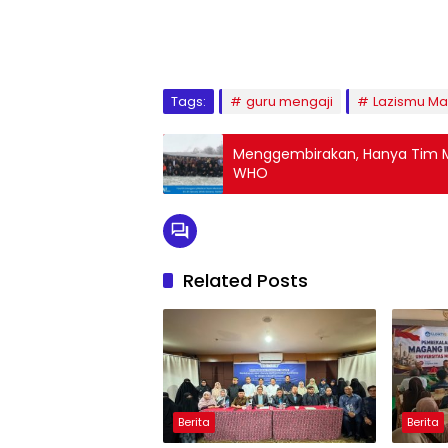
1
2
3
4
5
6
7
8
9
Tags:
guru mengaji
Lazismu Ma
Menggembirakan, Hanya Tim M
WHO
Related Posts
Berita
Berita