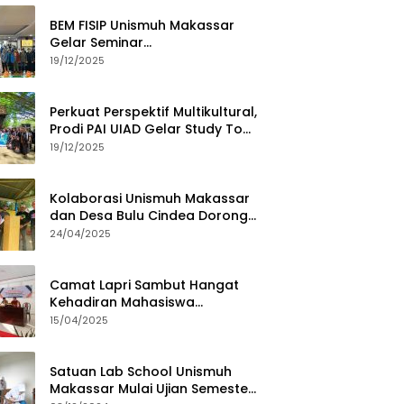
BEM FISIP Unismuh Makassar
Gelar Seminar
Keperempuanan, Bahas
19/12/2025
Tantangan Digital dan Budaya
Lokal
Perkuat Perspektif Multikultural,
Prodi PAI UIAD Gelar Study Tour
ke Kajang
19/12/2025
Kolaborasi Unismuh Makassar
dan Desa Bulu Cindea Dorong
Sentra Garam Industri
24/04/2025
Camat Lapri Sambut Hangat
Kehadiran Mahasiswa
PoltekMu
15/04/2025
Satuan Lab School Unismuh
Makassar Mulai Ujian Semester,