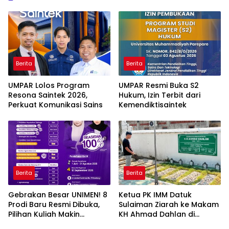
Berita
Berita
UMPAR Lolos Program
UMPAR Resmi Buka S2
Resona Saintek 2026,
Hukum, Izin Terbit dari
Perkuat Komunikasi Sains
Kemendiktisaintek
Berita
Berita
Gebrakan Besar UNIMEN! 8
Ketua PK IMM Datuk
Prodi Baru Resmi Dibuka,
Sulaiman Ziarah ke Makam
Pilihan Kuliah Makin
KH Ahmad Dahlan di
Lengkap
Yogyakarta