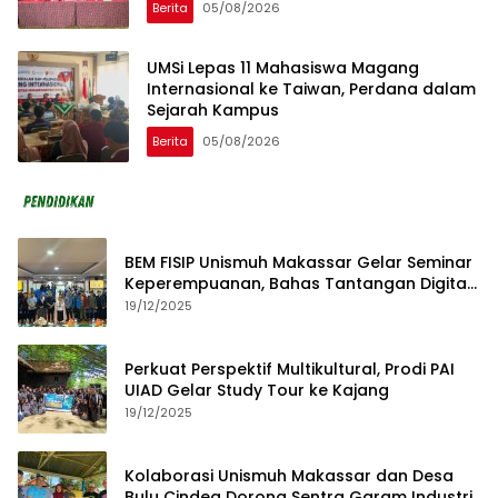
Berita
05/08/2026
UMSi Lepas 11 Mahasiswa Magang
Internasional ke Taiwan, Perdana dalam
Sejarah Kampus
Berita
05/08/2026
BEM FISIP Unismuh Makassar Gelar Seminar
Keperempuanan, Bahas Tantangan Digital
dan Budaya Lokal
19/12/2025
Perkuat Perspektif Multikultural, Prodi PAI
UIAD Gelar Study Tour ke Kajang
19/12/2025
Kolaborasi Unismuh Makassar dan Desa
Bulu Cindea Dorong Sentra Garam Industri