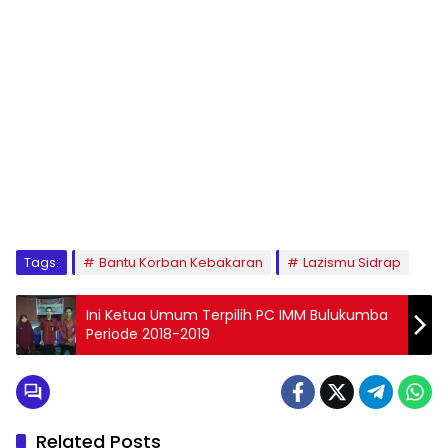
1
2
3
4
5
6
7
8
9
Tags:
Bantu Korban Kebakaran
Lazismu Sidrap
Ini Ketua Umum Terpilih PC IMM Bulukumba
Periode 2018-2019
Related Posts