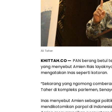
Ali Taher
KHITTAH.CO —
PAN berang betul te
yang menyebut Amien Rais layaknya 
mengatakan Inas seperti kotoran.
“Sekarang yang ngomong comberan itu
Taher di kompleks parlemen, Senayan,
Inas menyebut Amien sebagai polit
mendikotomikan parpol di Indonesia me