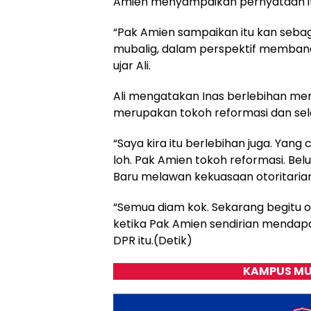
Amien menyampaikan pernyataan itu
“Pak Amien sampaikan itu kan sebag
mubalig, dalam perspektif membandi
ujar Ali.
Ali mengatakan Inas berlebihan me
merupakan tokoh reformasi dan sel
“Saya kira itu berlebihan juga. Yan
loh. Pak Amien tokoh reformasi. Bel
Baru melawan kekuasaan otoritarian
“Semua diam kok. Sekarang begitu 
ketika Pak Amien sendirian mendapa
DPR itu.(Detik)
KAMPUS MU