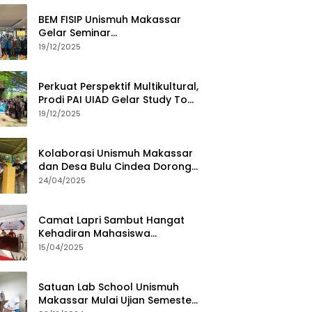
BEM FISIP Unismuh Makassar
Gelar Seminar
Keperempuanan, Bahas
19/12/2025
Tantangan Digital dan Budaya
Lokal
Perkuat Perspektif Multikultural,
Prodi PAI UIAD Gelar Study Tour
ke Kajang
19/12/2025
Kolaborasi Unismuh Makassar
dan Desa Bulu Cindea Dorong
Sentra Garam Industri
24/04/2025
Camat Lapri Sambut Hangat
Kehadiran Mahasiswa
PoltekMu
15/04/2025
Satuan Lab School Unismuh
Makassar Mulai Ujian Semester,