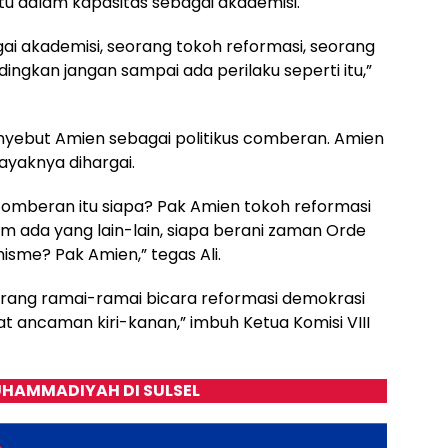
 dalam kapasitas sebagai akademisi.
ai akademisi, seorang tokoh reformasi, seorang
ngkan jangan sampai ada perilaku seperti itu,”
nyebut Amien sebagai politikus comberan. Amien
ayaknya dihargai.
g comberan itu siapa? Pak Amien tokoh reformasi
um ada yang lain-lain, siapa berani zaman Orde
isme? Pak Amien,” tegas Ali.
orang ramai-ramai bicara reformasi demokrasi
t ancaman kiri-kanan,” imbuh Ketua Komisi VIII
HAMMADIYAH DI SULSEL