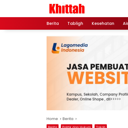
Skip
to
content
Berita
Tabligh
Kesehatan
Ai
Home
Berita
Berita
Politik dan Hukum
Tokoh