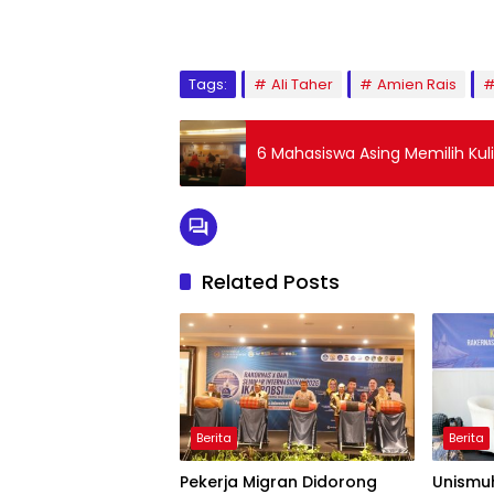
Tags:
Ali Taher
Amien Rais
6 Mahasiswa Asing Memilih Kul
Related Posts
Berita
Berita
Pekerja Migran Didorong
Unismu