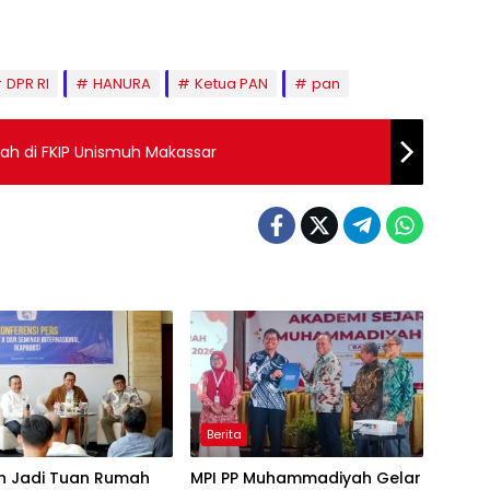
DPR RI
HANURA
Ketua PAN
pan
iah di FKIP Unismuh Makassar
Berita
h Jadi Tuan Rumah
MPI PP Muhammadiyah Gelar