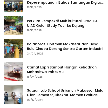
Keperempuanan, Bahas Tantangan Digital
dan Budaya Lokal
19/12/2025
Perkuat Perspektif Multikultural, Prodi PAI
UIAD Gelar Study Tour ke Kajang
19/12/2025
Kolaborasi Unismuh Makassar dan Desa
Bulu Cindea Dorong Sentra Garam Industri
24/04/2025
Camat Lapri Sambut Hangat Kehadiran
Mahasiswa PoltekMu
15/04/2025
Satuan Lab School Unismuh Makassar Mulai
Ujian Semester, Direktur: Momen Evaluasi
Proses Pembelajaran
03/12/2024