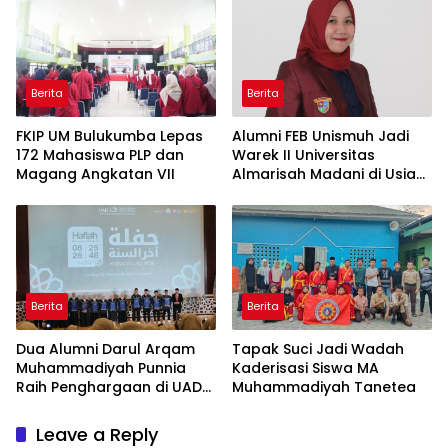
Berita
Berita
FKIP UM Bulukumba Lepas
Alumni FEB Unismuh Jadi
172 Mahasiswa PLP dan
Warek II Universitas
Magang Angkatan VII
Almarisah Madani di Usia
29 Tahun
Berita
Berita
Dua Alumni Darul Arqam
Tapak Suci Jadi Wadah
Muhammadiyah Punnia
Kaderisasi Siswa MA
Raih Penghargaan di UAD
Muhammadiyah Tanetea
Yogyakarta
Leave a Reply