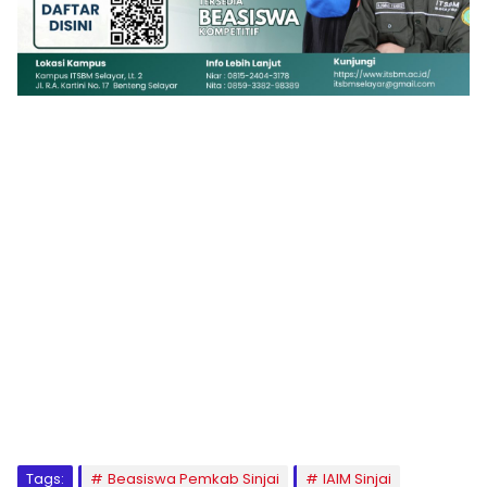
1
2
3
4
5
6
7
8
9
Tags:
Beasiswa Pemkab Sinjai
IAIM Sinjai