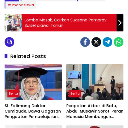
mahasiswa
Lomba Masak, Cairkan Suasana Pemprov
Sulsel diawal Tahun
Related Posts
Berita
Berita
St. Fatimang Doktor
Pengajian Akbar di Batu,
Cumlaude, Bawa Gagasan
Abdul Musawir Soroti Peran
Penguatan Pembelajaran
Manusia Membangun
Elektromedis ke Pendidikan
Peradaban
Vokasi