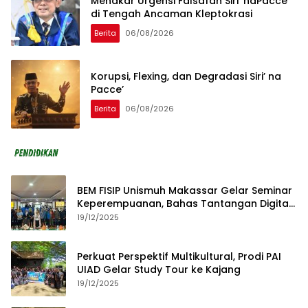
Menakar Urgensi Falsafah Siri’ naPacce
di Tengah Ancaman Kleptokrasi
Berita
06/08/2026
Korupsi, Flexing, dan Degradasi Siri’ na
Pacce’
Berita
06/08/2026
BEM FISIP Unismuh Makassar Gelar Seminar
Keperempuanan, Bahas Tantangan Digital
dan Budaya Lokal
19/12/2025
Perkuat Perspektif Multikultural, Prodi PAI
UIAD Gelar Study Tour ke Kajang
19/12/2025