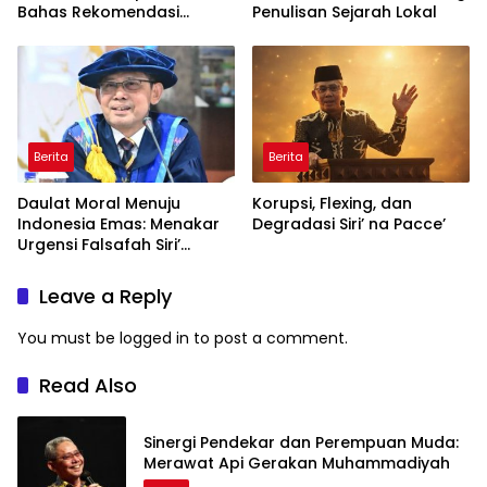
Bahas Rekomendasi
Penulisan Sejarah Lokal
Penguatan Bahasa
Indonesia di Tingkat
Global
Berita
Berita
Daulat Moral Menuju
Korupsi, Flexing, dan
Indonesia Emas: Menakar
Degradasi Siri’ na Pacce’
Urgensi Falsafah Siri’
naPacce di Tengah
Ancaman Kleptokrasi
Leave a Reply
You must be
logged in
to post a comment.
Read Also
Sinergi Pendekar dan Perempuan Muda:
Merawat Api Gerakan Muhammadiyah