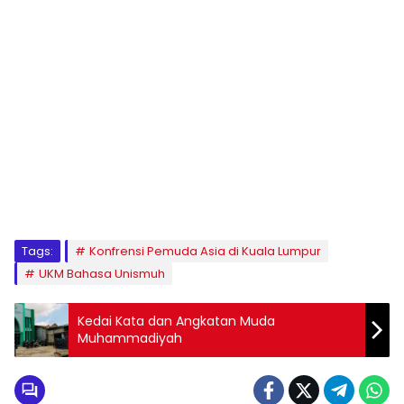
1
2
3
4
5
6
7
8
9
Tags:
Konfrensi Pemuda Asia di Kuala Lumpur
UKM Bahasa Unismuh
Kedai Kata dan Angkatan Muda
Muhammadiyah