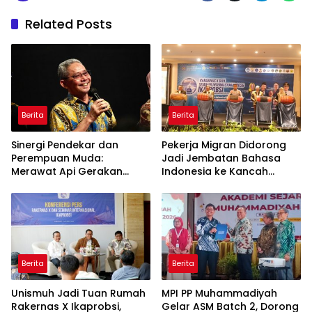
Related Posts
Berita
Berita
Sinergi Pendekar dan
Pekerja Migran Didorong
Perempuan Muda:
Jadi Jembatan Bahasa
Merawat Api Gerakan
Indonesia ke Kancah
Muhammadiyah
Global
Berita
Berita
Unismuh Jadi Tuan Rumah
MPI PP Muhammadiyah
Rakernas X Ikaprobsi,
Gelar ASM Batch 2, Dorong