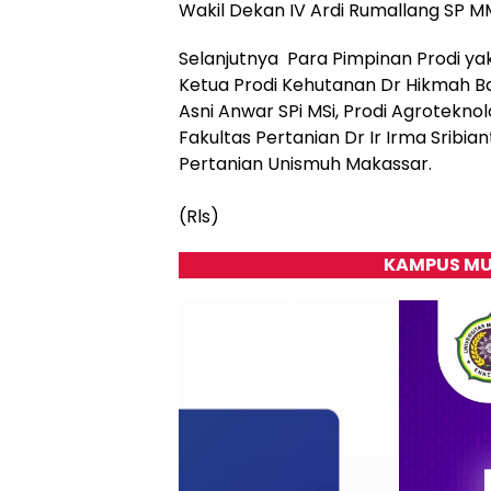
Wakil Dekan IV Ardi Rumallang SP M
Selanjutnya Para Pimpinan Prodi yakni
Ketua Prodi Kehutanan Dr Hikmah Ba
Asni Anwar SPi MSi, Prodi Agroteknol
Fakultas Pertanian Dr Ir Irma Sribia
Pertanian Unismuh Makassar.
(Rls)
KAMPUS MU