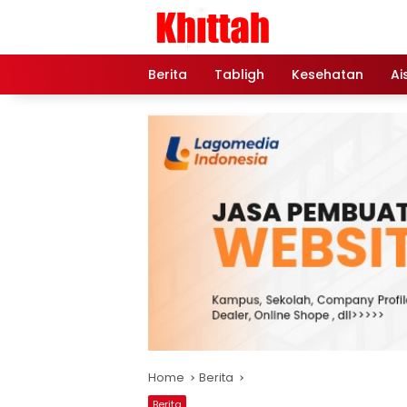
Skip
to
content
Berita
Tabligh
Kesehatan
Ai
Home
Berita
Berita