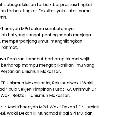
lih sebagai lulusan terbaik berprestasi tingkat
usan terbaik tingkat Fakultas yakni atas nama
nis.
di Khaeriyah MPd dalam sambutannya
lah hal yang sangat penting sebab menjaga
ki, memperpanjang umur, menghilangkan
n rahmat.
daya Perairan tersebut berharap alumni wajib
 berharap mampu mengaplikasikan ilmu yang
s Pertanian Unismuh Makassar.
Unismuh Makassar ini, Rektor diwakili Wakil
adir pula Sekjen Pimpinan Pusat IKA Unismuh Dr
 Wakil Rektor II Unismuh Makassar.
 Ir Andi Khaeriyah MPd, Wakil Dekan 1 Dr Jumiati
Si, Wakil Dekan III Muhamad Ikbal SPi MSi dan