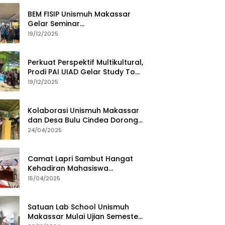
BEM FISIP Unismuh Makassar
Gelar Seminar
Keperempuanan, Bahas
19/12/2025
Tantangan Digital dan Budaya
Lokal
Perkuat Perspektif Multikultural,
Prodi PAI UIAD Gelar Study Tour
ke Kajang
19/12/2025
Kolaborasi Unismuh Makassar
dan Desa Bulu Cindea Dorong
Sentra Garam Industri
24/04/2025
Camat Lapri Sambut Hangat
Kehadiran Mahasiswa
PoltekMu
15/04/2025
Satuan Lab School Unismuh
Makassar Mulai Ujian Semester,