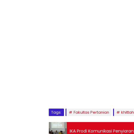
1
2
3
4
5
6
7
8
9
Tags:
Fakultas Pertanian
khittah
IKA Prodi Komunikasi Penyiara