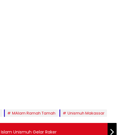
MAlam Ramah Tamah
Unismuh Makassar
n Islam Unismuh Gelar Raker