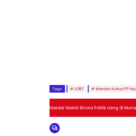
1
2
3
4
5
6
7
8
9
Tags:
LGBT
Mantan Ketua PP 
Haedar Nashir Bicara Politik Uang di Muna