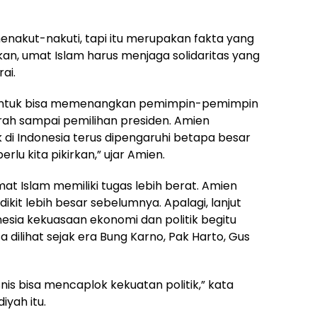
menakut-nakuti, tapi itu merupakan fakta yang
kan, umat Islam harus menjaga solidaritas yang
ai.
ng untuk bisa memenangkan pemimpin-pemimpin
erah sampai pemilihan presiden. Amien
 di Indonesia terus dipengaruhi betapa besar
erlu kita pikirkan,” ujar Amien.
t Islam memiliki tugas lebih berat. Amien
ikit lebih besar sebelumnya. Apalagi, lanjut
nesia kekuasaan ekonomi dan politik begitu
sa dilihat sejak era Bung Karno, Pak Harto, Gus
snis bisa mencaplok kekuatan politik,” kata
yah itu.