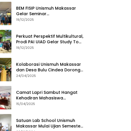
BEM FISIP Unismuh Makassar
Gelar Seminar
Keperempuanan, Bahas
19/12/2025
Tantangan Digital dan Budaya
Lokal
Perkuat Perspektif Multikultural,
Prodi PAI UIAD Gelar Study Tour
ke Kajang
19/12/2025
Kolaborasi Unismuh Makassar
dan Desa Bulu Cindea Dorong
Sentra Garam Industri
24/04/2025
Camat Lapri Sambut Hangat
Kehadiran Mahasiswa
PoltekMu
15/04/2025
Satuan Lab School Unismuh
Makassar Mulai Ujian Semester,