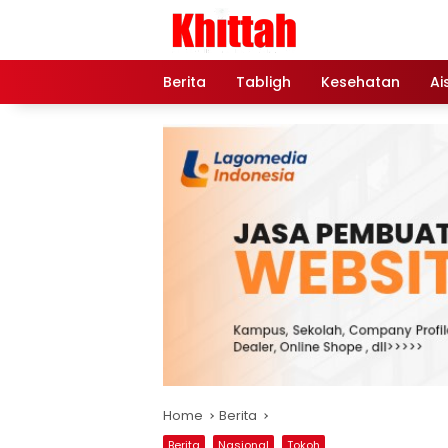
Skip
to
content
Berita
Tabligh
Kesehatan
Ai
Home
Berita
Berita
Nasional
Tokoh