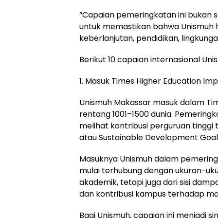
“Capaian pemeringkatan ini bukan se
untuk memastikan bahwa Unismuh h
keberlanjutan, pendidikan, lingkung
Berikut 10 capaian internasional Un
1. Masuk Times Higher Education Im
Unismuh Makassar masuk dalam Tim
rentang 1001–1500 dunia. Pemeringka
melihat kontribusi perguruan tingg
atau Sustainable Development Goal
Masuknya Unismuh dalam pemeringk
mulai terhubung dengan ukuran-ukura
akademik, tetapi juga dari sisi dampa
dan kontribusi kampus terhadap ma
Bagi Unismuh, capaian ini menjadi s