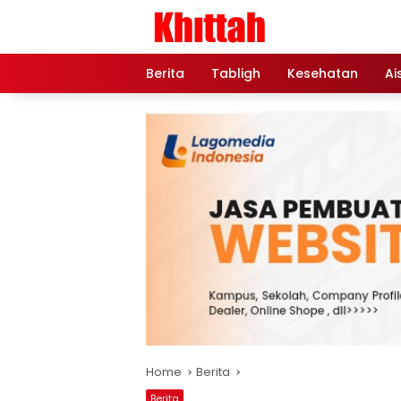
Skip
to
content
Berita
Tabligh
Kesehatan
Ai
Home
Berita
Berita