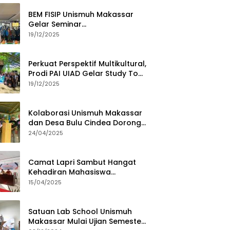
BEM FISIP Unismuh Makassar
Gelar Seminar
Keperempuanan, Bahas
19/12/2025
Tantangan Digital dan Budaya
Lokal
Perkuat Perspektif Multikultural,
Prodi PAI UIAD Gelar Study Tour
ke Kajang
19/12/2025
Kolaborasi Unismuh Makassar
dan Desa Bulu Cindea Dorong
Sentra Garam Industri
24/04/2025
Camat Lapri Sambut Hangat
Kehadiran Mahasiswa
PoltekMu
15/04/2025
Satuan Lab School Unismuh
Makassar Mulai Ujian Semester,