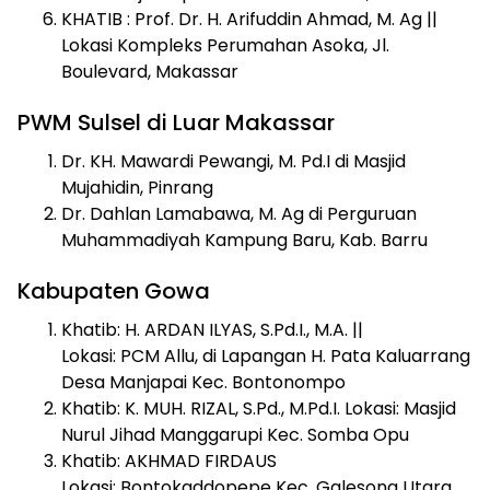
KHATIB : Prof. Dr. H. Arifuddin Ahmad, M. Ag ||
Lokasi Kompleks Perumahan Asoka, Jl.
Boulevard, Makassar
PWM Sulsel di Luar Makassar
Dr. KH. Mawardi Pewangi, M. Pd.I di Masjid
Mujahidin, Pinrang
Dr. Dahlan Lamabawa, M. Ag di Perguruan
Muhammadiyah Kampung Baru, Kab. Barru
Kabupaten Gowa
Khatib: H. ARDAN ILYAS, S.Pd.I., M.A. ||
Lokasi: PCM Allu, di Lapangan H. Pata Kaluarrang
Desa Manjapai Kec. Bontonompo
Khatib: K. MUH. RIZAL, S.Pd., M.Pd.I. Lokasi: Masjid
Nurul Jihad Manggarupi Kec. Somba Opu
Khatib: AKHMAD FIRDAUS
Lokasi: Bontokaddopepe Kec. Galesong Utara