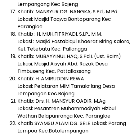
Lempangang Kec Bajeng
Khatib: MANSYUR DG. NANGKA, S.Pd., M.Pd.
Lokasi: Masjid Taqwa Bontoparang Kec
Parangloe
Khatib : H. MUH.FITRIYADI, S.I.P., M.M.
Lokasi : Masjid Fastabiqul Khaerat Biring Kaloro,
Kel. Tetebatu Kec. Pallangga
Khatib: MUBAYYINUL HAQ, S.Pd.I. (Ust. Baim)
Lokasi: Masjid Aisyah Abd. Razak Desa
Timbuseng Kec. Pattallassang
Khatib: H. AMIRUDDIN REWA
Lokasi: Pelataran MIM Tamala’lang Desa
Lempangan Kec.Bajeng
Khatib: Drs. H. MANSYUR QADIR, M.Ag.
Lokasi: Pesantren Muhammadiyah Hizbul
Wathan Belapunranga Kec. Parangloe
Khatib SYAMSU ALAM DG. SELE Lokasi: Parang
Lompoa Kec.Botolempangan