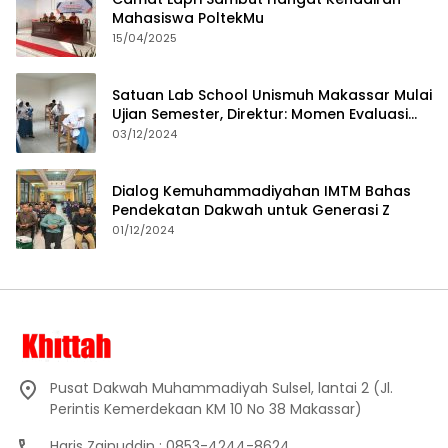
Mahasiswa PoltekMu
15/04/2025
Satuan Lab School Unismuh Makassar Mulai
Ujian Semester, Direktur: Momen Evaluasi
Proses Pembelajaran
03/12/2024
Dialog Kemuhammadiyahan IMTM Bahas
Pendekatan Dakwah untuk Generasi Z
01/12/2024
Pusat Dakwah Muhammadiyah Sulsel, lantai 2 (Jl.
Perintis Kemerdekaan KM 10 No 38 Makassar)
Haris Zainuddin : 0853-4244-8624