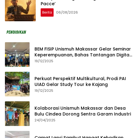
Pacce’
Berita
06/08/2026
BEM FISIP Unismuh Makassar Gelar Seminar
Keperempuanan, Bahas Tantangan Digital
dan Budaya Lokal
19/12/2025
Perkuat Perspektif Multikultural, Prodi PAI
UIAD Gelar Study Tour ke Kajang
19/12/2025
Kolaborasi Unismuh Makassar dan Desa
Bulu Cindea Dorong Sentra Garam Industri
24/04/2025
Camat Lapri Sambut Hangat Kehadiran