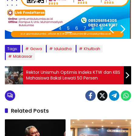
1
2
3
4
5
6
7
8
9
Tags:
Gowa
Iduladha
Khutbah
Makassar
Rektor Unismuh Optimis Indeks KTW dan KBS
Mahasiswa Bakal Lewati 50 Persen
Related Posts