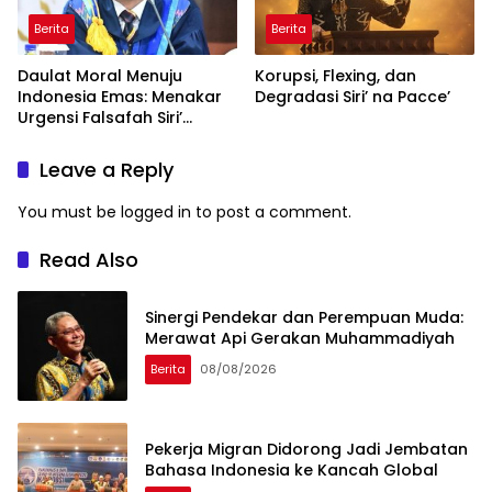
Berita
Berita
Daulat Moral Menuju
Korupsi, Flexing, dan
Indonesia Emas: Menakar
Degradasi Siri’ na Pacce’
Urgensi Falsafah Siri’
naPacce di Tengah
Ancaman Kleptokrasi
Leave a Reply
You must be
logged in
to post a comment.
Read Also
Sinergi Pendekar dan Perempuan Muda:
Merawat Api Gerakan Muhammadiyah
Berita
08/08/2026
Pekerja Migran Didorong Jadi Jembatan
Bahasa Indonesia ke Kancah Global