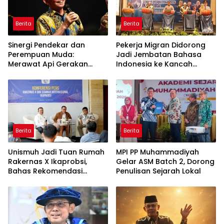
Berita
Berita
Sinergi Pendekar dan
Pekerja Migran Didorong
Perempuan Muda:
Jadi Jembatan Bahasa
Merawat Api Gerakan
Indonesia ke Kancah
Muhammadiyah
Global
Berita
Berita
Unismuh Jadi Tuan Rumah
MPI PP Muhammadiyah
Rakernas X Ikaprobsi,
Gelar ASM Batch 2, Dorong
Bahas Rekomendasi
Penulisan Sejarah Lokal
Penguatan Bahasa
Indonesia di Tingkat
Global