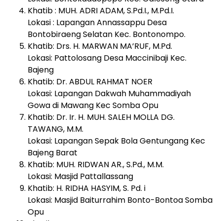
Khatib : MUH. ADRI ADAM, S.Pd.I., M.Pd.I.
Lokasi : Lapangan Annassappu Desa
Bontobiraeng Selatan Kec. Bontonompo.
Khatib: Drs. H. MARWAN MA’RUF, M.Pd.
Lokasi: Pattolosang Desa Maccinibaji Kec.
Bajeng
Khatib: Dr. ABDUL RAHMAT NOER
Lokasi: Lapangan Dakwah Muhammadiyah
Gowa di Mawang Kec Somba Opu
Khatib: Dr. Ir. H. MUH. SALEH MOLLA DG.
TAWANG, M.M.
Lokasi: Lapangan Sepak Bola Gentungang Kec
Bajeng Barat
Khatib: MUH. RIDWAN AR., S.Pd., M.M.
Lokasi: Masjid Pattallassang
Khatib: H. RIDHA HASYIM, S. Pd. i
Lokasi: Masjid Baiturrahim Bonto-Bontoa Somba
Opu