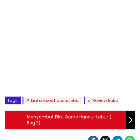
1
2
3
4
5
6
7
8
9
Tags:
kiat sukses hancur lebur
Review Buku
Menyambut Fiksi Genre Hancur Lebur (
Bag.2)