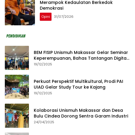
Merampok Kedaulatan Berkedok
Demokrasi
Opini
31/07/2026
BEM FISIP Unismuh Makassar Gelar Seminar
Keperempuanan, Bahas Tantangan Digital
dan Budaya Lokal
19/12/2025
Perkuat Perspektif Multikultural, Prodi PAI
UIAD Gelar Study Tour ke Kajang
19/12/2025
Kolaborasi Unismuh Makassar dan Desa
Bulu Cindea Dorong Sentra Garam Industri
24/04/2025