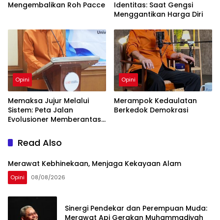
Mengembalikan Roh Pacce
Identitas: Saat Gengsi
Menggantikan Harga Diri
Opini
Opini
Memaksa Jujur Melalui
Merampok Kedaulatan
Sistem: Peta Jalan
Berkedok Demokrasi
Evolusioner Memberantas
KKN
Read Also
Merawat Kebhinekaan, Menjaga Kekayaan Alam
Opini
08/08/2026
Sinergi Pendekar dan Perempuan Muda:
Merawat Api Gerakan Muhammadiyah