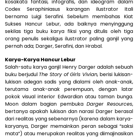
kosakata fantasi, infografis, dan ideogram dalam
Codex Seraphiniasus karangan ilustrator Itali
bernama Luigi Serafini. Sebelum membahas Kiat
Sukses Hancur Lebur, ada baiknya menyinggung
sekilas tiga buku karya fiksi yang ditulis oleh tiga
orang penulis sekaligus ilustrator paling ganjil yang
pernah ada; Darger, Serafini, dan Hrabal.
Karya-Karya Hancur Lebur
Salah-satu karya ganjil Henry Darger adalah sebuah
buku berjudul
The Story of Girls Vivian,
berisi lukisan-
lukisan adegan sadis yang dialami oleh anak-anak,
terutama anak-anak perempuan, dengan latar
pokok visual interior Edwardian atau taman bunga.
Moon dalam bagian pembuka
Darger Resources
,
bertanya apakah lukisan dan narasi Darger berasal
dari realitas yang sebenarnya (karena dalam karya-
karyanya, Darger memainkan peran sebagai “saksi
mata”) atau merupakan realitas yang diimajinasikan