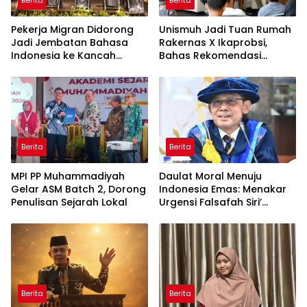
Berita
Berita
Pekerja Migran Didorong
Unismuh Jadi Tuan Rumah
Jadi Jembatan Bahasa
Rakernas X Ikaprobsi,
Indonesia ke Kancah
Bahas Rekomendasi
Global
Penguatan Bahasa
Indonesia di Tingkat
Global
Berita
Berita
MPI PP Muhammadiyah
Daulat Moral Menuju
Gelar ASM Batch 2, Dorong
Indonesia Emas: Menakar
Penulisan Sejarah Lokal
Urgensi Falsafah Siri’
naPacce di Tengah
Ancaman Kleptokrasi
Berita
Berita