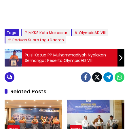
1
2
3
4
5
6
7
8
9
Tags:
MKKS Kota Makassar
OlympicAD VIII
Paduan Suara Lagu Daerah
Puisi Ketua PP Muhammadiyah Nyalakan
Semangat Peserta OlympicAD VIII
Related Posts