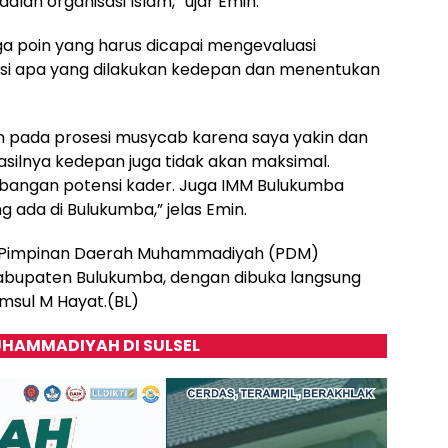
alah organisasi Islam,” ujar Emin.
ga poin yang harus dicapai mengevaluasi
si apa yang dilakukan kedepan dan menentukan
kan pada prosesi musycab karena saya yakin dan
asilnya kedepan juga tidak akan maksimal.
embangan potensi kader. Juga IMM Bulukumba
 ada di Bulukumba,” jelas Emin.
dari Pimpinan Daerah Muhammadiyah (PDM)
abupaten Bulukumba, dengan dibuka langsung
amsul M Hayat.(BL)
HAMMADIYAH DI SULSEL