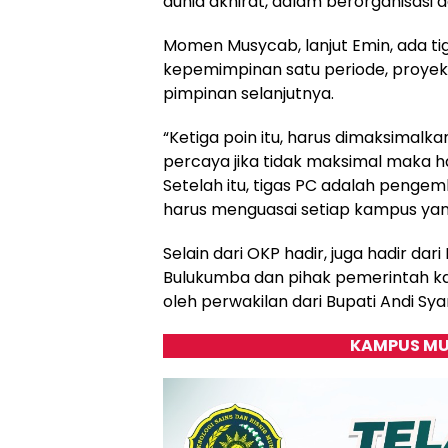
dunia akhirat, dalam berorganisasi ad
Momen Musycab, lanjut Emin, ada ti
kepemimpinan satu periode, proyek
pimpinan selanjutnya.
“Ketiga poin itu, harus dimaksimal
percaya jika tidak maksimal maka h
Setelah itu, tigas PC adalah peng
harus menguasai setiap kampus yang
Selain dari OKP hadir, juga hadir 
Bulukumba dan pihak pemerintah k
oleh perwakilan dari Bupati Andi Sy
KAMPUS MU