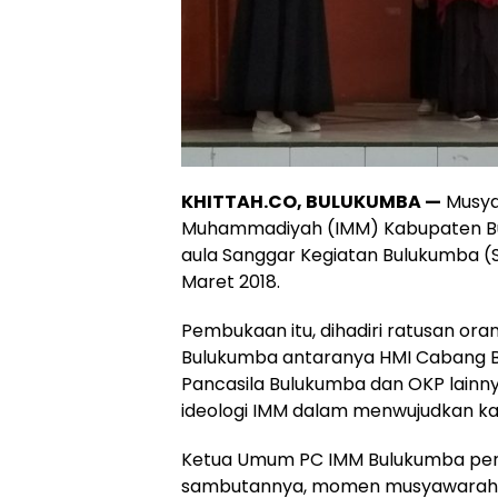
KHITTAH.CO, BULUKUMBA —
Musya
Muhammadiyah (IMM) Kabupaten Bul
aula Sanggar Kegiatan Bulukumba (S
Maret 2018.
Pembukaan itu, dihadiri ratusan or
Bulukumba antaranya HMI Cabang 
Pancasila Bulukumba dan OKP lainn
ideologi IMM dalam menwujudkan kapa
Ketua Umum PC IMM Bulukumba peri
sambutannya, momen musyawarah m