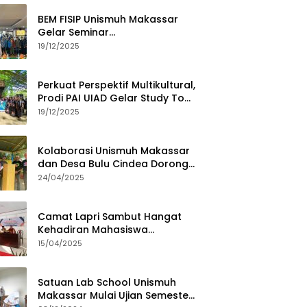
BEM FISIP Unismuh Makassar
Gelar Seminar
Keperempuanan, Bahas
19/12/2025
Tantangan Digital dan Budaya
Lokal
Perkuat Perspektif Multikultural,
Prodi PAI UIAD Gelar Study Tour
ke Kajang
19/12/2025
Kolaborasi Unismuh Makassar
dan Desa Bulu Cindea Dorong
Sentra Garam Industri
24/04/2025
Camat Lapri Sambut Hangat
Kehadiran Mahasiswa
PoltekMu
15/04/2025
Satuan Lab School Unismuh
Makassar Mulai Ujian Semester,