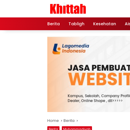
Skip
to
content
Berita
Tabligh
Kesehatan
Ai
Home
Berita
Berita
Muhammadiyah